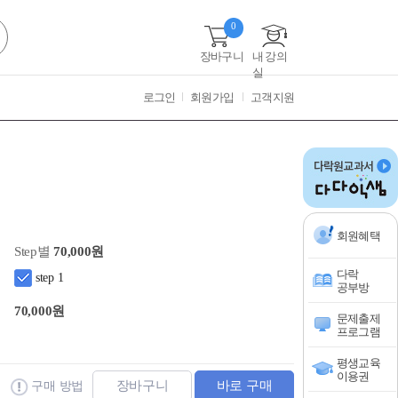
0
장바구니
내 강의
실
로그인
회원가입
고객지원
회원혜택
Step별
70,000원
다락
step 1
공부방
70,000원
문제출제
프로그램
평생교육
이용권
장바구니
바로 구매
구매 방법