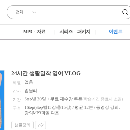
MP3ㆍ자료
시리즈ㆍ패키지
이벤트
24시간 생활밀착 영어 VLOG
없음
레벨
임율리
강사
Step별 30일 + 무료 재수강 쿠폰
(학습기간 종료시 소멸)
기간
1Step(Step별15강/총15강) / 평균 12분 / 동영상 강의,
구성
강의MP3파일 다운
샘플강의