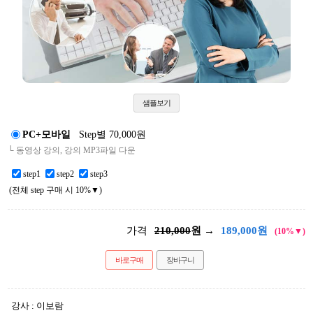
샘플보기
PC+모바일
Step별 70,000원
└ 동영상 강의, 강의 MP3파일 다운
step1
step2
step3
(전체 step 구매 시 10%▼)
가격
210,000
원 →
189,000
원
(10%▼)
바로구매
장바구니
강사 : 이보람