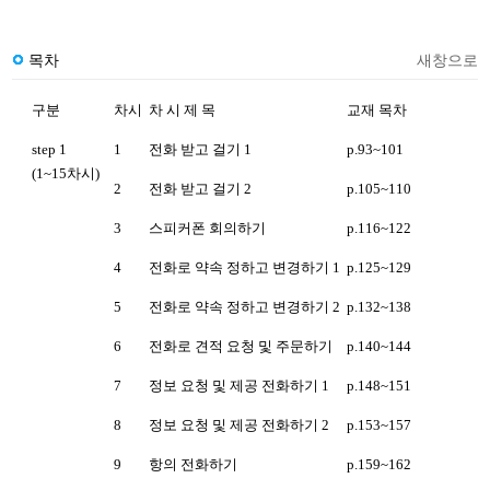
목차
새창으로
구분
차시
차 시 제 목
교재 목차
step 1
1
전화 받고 걸기 1
p.93~101
(1~15차시)
2
전화 받고 걸기 2
p.105~110
3
스피커폰 회의하기
p.116~122
4
전화로 약속 정하고 변경하기 1
p.125~129
5
전화로 약속 정하고 변경하기 2
p.132~138
6
전화로 견적 요청 및 주문하기
p.140~144
7
정보 요청 및 제공 전화하기 1
p.148~151
8
정보 요청 및 제공 전화하기 2
p.153~157
9
항의 전화하기
p.159~162