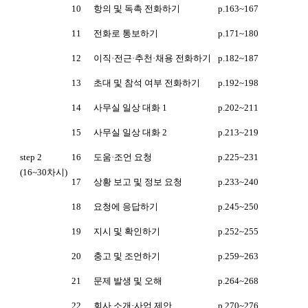
10
항의 및 독촉 전화하기
p.163~167
11
전화로 통보하기
p.171~180
12
이직·전근·추천·채용 전화하기
p.182~187
13
초대 및 참석 여부 전화하기
p.192~198
14
사무실 일상 대화 1
p.202~211
15
사무실 일상 대화 2
p.213~219
step 2
16
도움·조언 요청
p.225~231
(16~30차시)
17
상황 보고 및 정보 요청
p.233~240
18
요청에 응답하기
p.245~250
19
지시 및 확인하기
p.252~255
20
충고 및 조언하기
p.259~263
21
문제 발생 및 오해
p.264~268
22
회사 소개·사업 제안
p.270~276