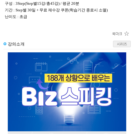
구성 : 3Step(Step별15강/총45강) / 평균 20분
기간 : Step별 30일 + 무료 재수강 쿠폰(학습기간 종료시 소멸)
난이도 : 초급
강의소개
시리즈