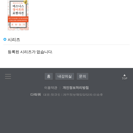
시리즈
등록된 시리즈가 없습니다.
홈
내강의실
문의
이용약관
|
개인정보처리방침
다락원
대표:정규도 | 개인정보책임담당자:이승호
사업자등록번호:110-81-32211 | 통신판매업신고:파주 741호
서울사옥:(04031) 서울특별시 마포구 잔다리로 64-1
파주사옥:(10881) 경기도 파주시 문발로 211
copyright © Darakwon INC. All rights reserved.