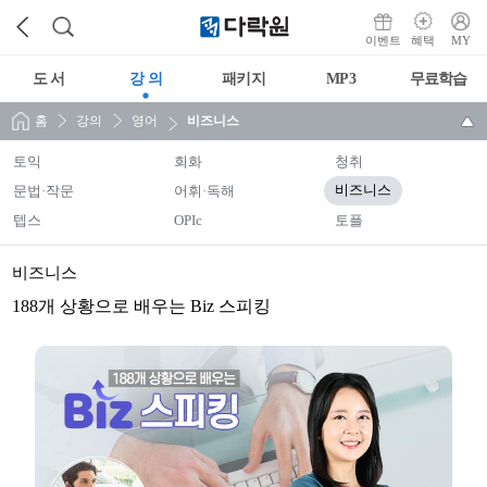
이벤트
혜택
MY
도 서
강 의
패키지
MP3
무료학습
홈
강의
영어
비즈니스
토익
회화
청취
문법·작문
어휘·독해
비즈니스
텝스
OPIc
토플
비즈니스
188개 상황으로 배우는 Biz 스피킹