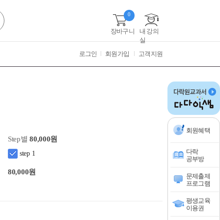
0
장바구니
내 강의
실
로그인
회원가입
고객지원
회원혜택
Step별
80,000원
다락
step 1
공부방
80,000원
문제출제
프로그램
평생교육
이용권