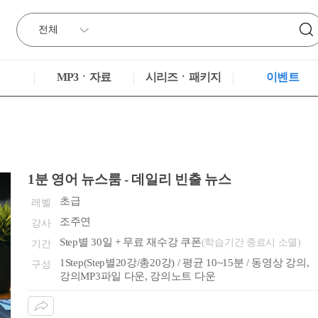
MP3ㆍ자료
시리즈ㆍ패키지
이벤트
1분 영어 뉴스룸 - 데일리 빈출 뉴스
초급
레벨
조주연
강사
Step별 30일 + 무료 재수강 쿠폰
(학습기간 종료시 소멸)
기간
1Step(Step별20강/총20강) / 평균 10~15분 / 동영상 강의,
구성
강의MP3파일 다운, 강의노트 다운