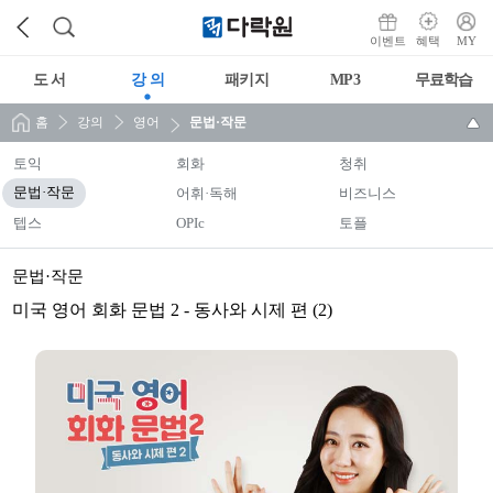
이벤트
혜택
MY
도 서
강 의
패키지
MP3
무료학습
홈
강의
영어
문법·작문
토익
회화
청취
문법·작문
어휘·독해
비즈니스
텝스
OPIc
토플
문법·작문
미국 영어 회화 문법 2 - 동사와 시제 편 (2)