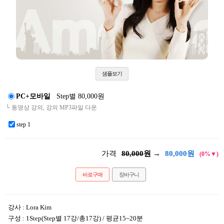
샘플보기
PC+모바일
Step별 80,000원
└ 동영상 강의, 강의 MP3파일 다운
step 1
가격
80,000
원 →
80,000
원
(0%▼)
바로구매
장바구니
강사 : Lora Kim
구성 : 1Step(Step별 17강/총17강) / 평균15~20분