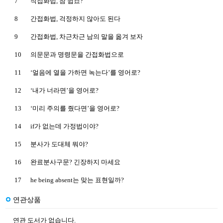
7
직접화법, 참 쉽죠?
8
간접화법, 걱정하지 않아도 된다
9
간접화법, 차근차근 남의 말을 옮겨 보자
10
의문문과 명령문을 간접화법으로
11
‘얼음에 열을 가하면 녹는다’를 영어로?
12
‘내가 너라면’을 영어로?
13
‘미리 주의를 줬다면’을 영어로?
14
if가 없는데 가정법이야?
15
분사가 도대체 뭐야?
16
완료분사구문? 긴장하지 마세요
17
he being absent는 맞는 표현일까?
연관상품
연관 도서가 없습니다.