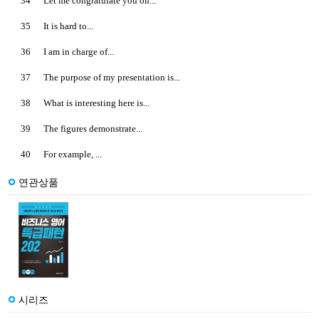
34
Let me congratulate you on...
35
It is hard to...
36
I am in charge of...
37
The purpose of my presentation is...
38
What is interesting here is...
39
The figures demonstrate...
40
For example, ...
연관상품
시리즈