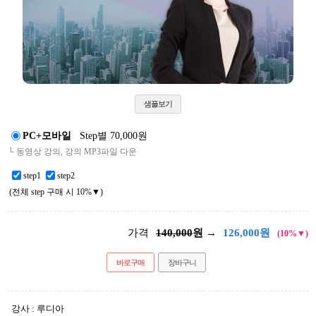
샘플보기
PC+모바일
Step별 70,000원
└ 동영상 강의, 강의 MP3파일 다운
step1
step2
(전체 step 구매 시 10%▼)
가격
140,000
원 →
126,000
원
(10%▼)
바로구매
장바구니
강사 : 루디아