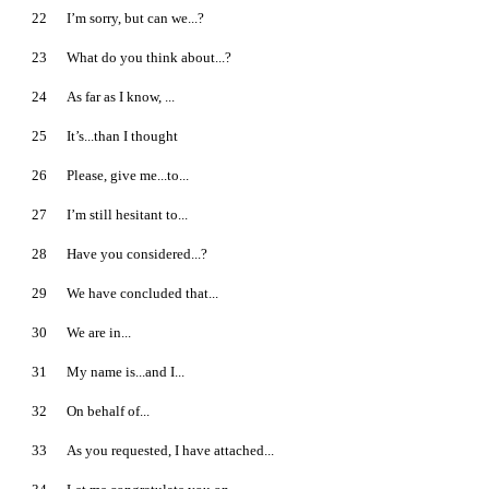
22
I’m sorry, but can we...?
23
What do you think about...?
24
As far as I know, ...
25
It’s...than I thought
26
Please, give me...to...
27
I’m still hesitant to...
28
Have you considered...?
29
We have concluded that...
30
We are in...
31
My name is...and I...
32
On behalf of...
33
As you requested, I have attached...