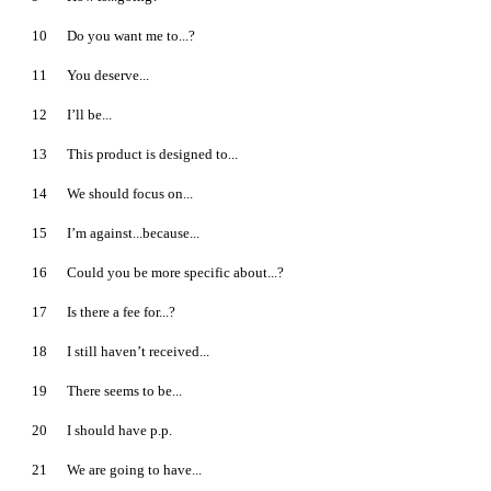
10
Do you want me to...?
11
You deserve...
12
I’ll be...
13
This product is designed to...
14
We should focus on...
15
I’m against...because...
16
Could you be more specific about...?
17
Is there a fee for...?
18
I still haven’t received...
19
There seems to be...
20
I should have p.p.
21
We are going to have...