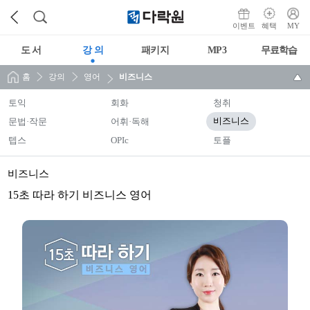
이벤트
혜택
MY
도 서
강 의
패키지
MP3
무료학습
홈
강의
영어
비즈니스
토익
회화
청취
문법·작문
어휘·독해
비즈니스
텝스
OPIc
토플
비즈니스
15초 따라 하기 비즈니스 영어