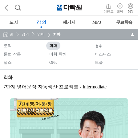
이벤트
혜택
MY
도 서
강 의
패키지
MP3
무료학습
홈
강의
영어
회화
토익
회화
청취
문법·작문
어휘·독해
비즈니스
텝스
OPIc
토플
회화
7단계 영어문장 자동생산 프로젝트 - Intermediate