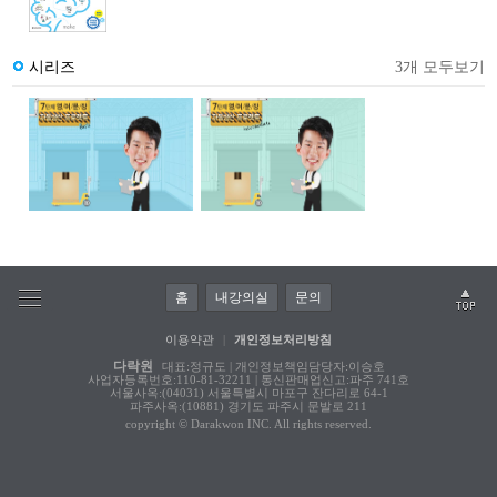
시리즈
3개 모두보기
홈
내강의실
문의
이용약관
|
개인정보처리방침
다락원
대표:정규도 | 개인정보책임담당자:이승호
사업자등록번호:110-81-32211 | 통신판매업신고:파주 741호
서울사옥:(04031) 서울특별시 마포구 잔다리로 64-1
파주사옥:(10881) 경기도 파주시 문발로 211
copyright © Darakwon INC. All rights reserved.