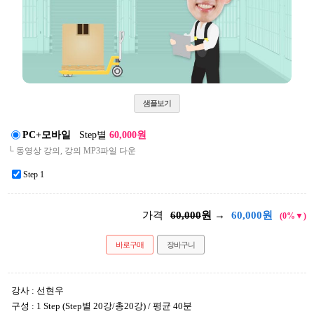
샘플보기
PC+모바일
Step별
60,000원
└ 동영상 강의, 강의 MP3파일 다운
Step 1
가격
60,000
원 →
60,000
원
(0%▼)
바로구매
장바구니
강사 : 선현우
구성 : 1 Step (Step별 20강/총20강) / 평균 40분