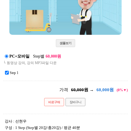
샘플보기
PC+모바일
Step별
60,000원
└ 동영상 강의, 강의 MP3파일 다운
Step 1
가격
60,000
원 →
60,000
원
(0%▼)
바로구매
장바구니
강사 : 선현우
구성 : 1 Step (Step별 20강/총20강) / 평균 40분