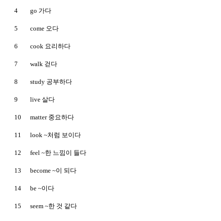
4
go 가다
5
come 오다
6
cook 요리하다
7
walk 걷다
8
study 공부하다
9
live 살다
10
matter 중요하다
11
look ~처럼 보이다
12
feel ~한 느낌이 들다
13
become ~이 되다
14
be ~이다
15
seem ~한 것 같다