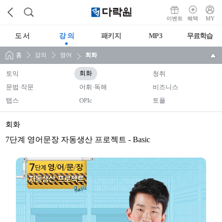
이벤트
혜택
MY
도 서
강 의
패키지
MP3
무료학습
홈
강의
영어
회화
토익
회화
청취
문법·작문
어휘·독해
비즈니스
텝스
OPIc
토플
회화
7단계 영어문장 자동생산 프로젝트 - Basic