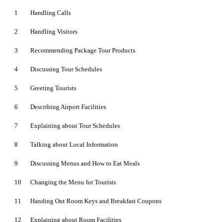
1
Handling Calls
2
Handling Visitors
3
Recommending Package Tour Products
4
Discussing Tour Schedules
5
Greeting Tourists
6
Describing Airport Facilities
7
Explaining about Tour Schedules
8
Talking about Local Information
9
Discussing Menus and How to Eat Meals
10
Changing the Menu for Tourists
11
Handing Out Room Keys and Breakfast Coupons
12
Explaining about Room Facilities