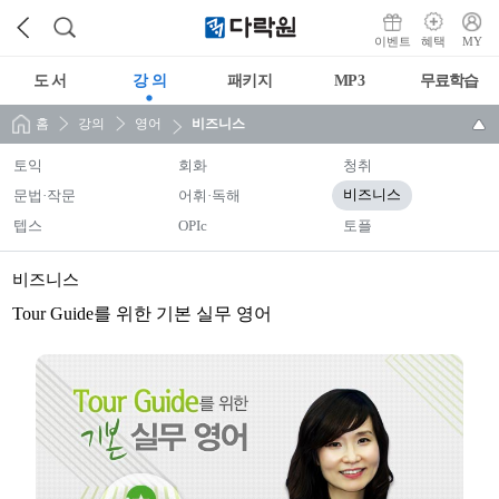
이벤트
혜택
MY
도 서
강 의
패키지
MP3
무료학습
홈
강의
영어
비즈니스
토익
회화
청취
문법·작문
어휘·독해
비즈니스
텝스
OPIc
토플
비즈니스
Tour Guide를 위한 기본 실무 영어