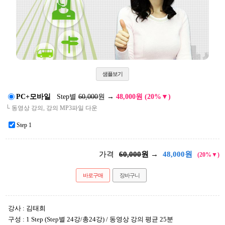
샘플보기
PC+모바일
Step별
60,000
원
→
48,000원 (20%▼)
└ 동영상 강의, 강의 MP3파일 다운
Step 1
가격
60,000
원 →
48,000
원
(20%▼)
바로구매
장바구니
강사 : 김태희
구성 : 1 Step (Step별 24강/총24강) / 동영상 강의 평균 25분