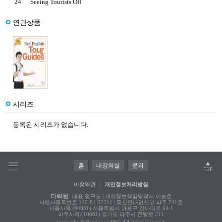
24
Seeing Tourists Off
연관상품
시리즈
등록된 시리즈가 없습니다.
홈
내강의실
문의
이용약관
|
개인정보처리방침
다락원
대표:정규도 | 개인정보책임담당자:이승호
사업자등록번호:110-81-32211 | 통신판매업신고:파주 741호
서울사옥:(04031) 서울특별시 마포구 잔다리로 64-1
파주사옥:(10881) 경기도 파주시 문발로 211
copyright © Darakwon INC. All rights reserved.