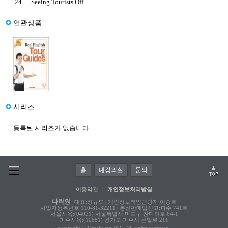
24
Seeing Tourists Off
연관상품
시리즈
등록된 시리즈가 없습니다.
홈
내강의실
문의
이용약관
|
개인정보처리방침
다락원
대표:정규도 | 개인정보책임담당자:이승호
사업자등록번호:110-81-32211 | 통신판매업신고:파주 741호
서울사옥:(04031) 서울특별시 마포구 잔다리로 64-1
파주사옥:(10881) 경기도 파주시 문발로 211
copyright © Darakwon INC. All rights reserved.