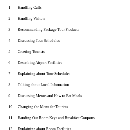
1
Handling Calls
2
Handling Visitors
3
Recommending Package Tour Products
4
Discussing Tour Schedules
5
Greeting Tourists
6
Describing Airport Facilities
7
Explaining about Tour Schedules
8
Talking about Local Information
9
Discussing Menus and How to Eat Meals
10
Changing the Menu for Tourists
11
Handing Out Room Keys and Breakfast Coupons
12
Explaining about Room Facilities