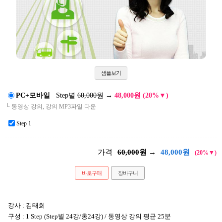
샘플보기
PC+모바일
Step별
60,000
원
→
48,000원 (20%▼)
└ 동영상 강의, 강의 MP3파일 다운
Step 1
가격
60,000
원 →
48,000
원
(20%▼)
바로구매
장바구니
강사 : 김태희
구성 : 1 Step (Step별 24강/총24강) / 동영상 강의 평균 25분