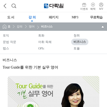
이벤트
혜택
MY
도 서
강 의
패키지
MP3
무료학습
홈
강의
영어
비즈니스
토익
회화
청취
문법·작문
어휘·독해
비즈니스
텝스
OPIc
토플
비즈니스
Tour Guide를 위한 기본 실무 영어