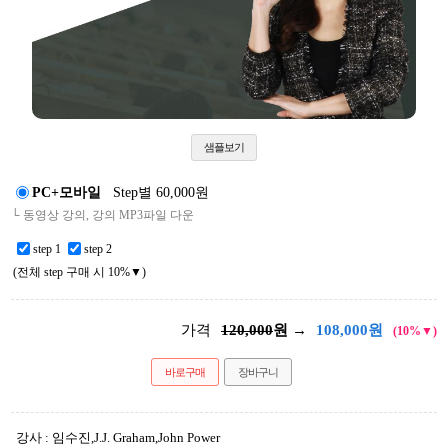
샘플보기
PC+모바일
Step별 60,000원
└ 동영상 강의, 강의 MP3파일 다운
step 1
step 2
(전체 step 구매 시 10%▼)
가격
120,000
원 →
108,000
원
(10%▼)
바로구매
장바구니
강사 : 임수진,J.J. Graham,John Power