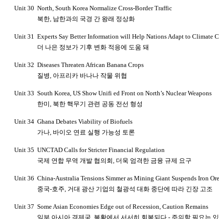
Unit 30
North, South Korea Normalize Cross-Border Traffic
북한
,
남한과의 국경 간 왕래 정상화
Unit 31
Experts Say Better Information will Help Nations Adapt to Climate 
더 나은 정보가 기후 변화 적응에 도움 돼
Unit 32
Diseases Threaten African Banana Crops
질병
,
아프리카 바나나 작물 위협
Unit 33
South Korea, US Show Unifi ed Front on North’s Nuclear Weapons
한미
,
북한 핵무기 관련 공동 전선 형성
Unit 34
Ghana Debates Viability of Biofuels
가나
,
바이오 연료 실행 가능성 토론
Unit 35
UNCTAD Calls for Stricter Financial Regulation
국제 연합 무역 개발 협의회
,
더욱 엄격한 금융 규제 요구
Unit 36
China-Australia Tensions Simmer as Mining Giant Suspends Iron Ore
중국
-
호주
,
거대 광산 기업의 철광석 대화 중단에 따라 긴장 고조
Unit 37
Some Asian Economies Edge out of Recession, Caution Remains
일부 아시아 경제국
,
불황에서 서서히 회복되다
-
주의할 필요는 