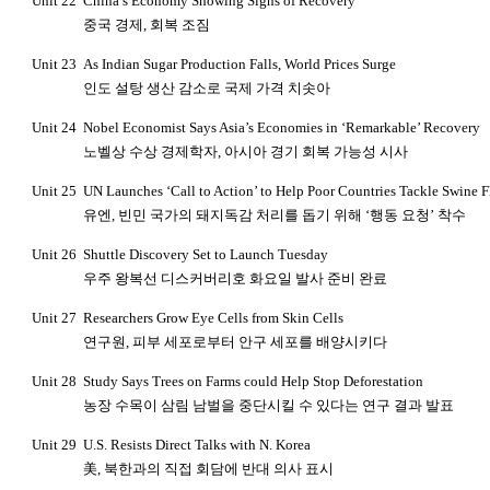
Unit 22
China’s Economy Showing Signs of Recovery
중국 경제
,
회복 조짐
Unit 23
As Indian Sugar Production Falls, World Prices Surge
인도 설탕 생산 감소로 국제 가격 치솟아
Unit 24
Nobel Economist Says Asia’s Economies in ‘Remarkable’ Recovery
노벨상 수상 경제학자
,
아시아 경기 회복 가능성 시사
Unit 25
UN Launches ‘Call to Action’ to Help Poor Countries Tackle Swine F
유엔
,
빈민 국가의 돼지독감 처리를 돕기 위해
‘
행동 요청
’
착수
Unit 26
Shuttle Discovery Set to Launch Tuesday
우주 왕복선 디스커버리호 화요일 발사 준비 완료
Unit 27
Researchers Grow Eye Cells from Skin Cells
연구원
,
피부 세포로부터 안구 세포를
배양시
키다
Unit 28
Study Says Trees on Farms could Help Stop Deforestation
농장 수목이 삼림 남벌을 중단시킬 수 있다는 연구 결과 발표
Unit 29
U.S. Resists Direct Talks with N. Korea
美
,
북한과의 직접 회담에 반대 의사 표시