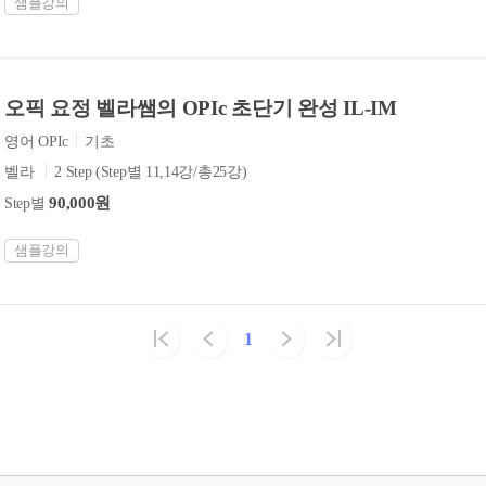
샘플강의
오픽 요정 벨라쌤의 OPIc 초단기 완성 IL-IM
영어 OPIc
기초
벨라
2 Step (Step별 11,14강/총25강)
90,000원
Step별
샘플강의
1