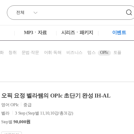
MP3ㆍ자료
시리즈ㆍ패키지
이벤트
화
청취
문법·작문
어휘·독해
비즈니스
텝스
OPIc
토플
오픽 요정 벨라쌤의 OPIc 초단기 완성 IH-AL
영어 OPIc
중급
벨라
3 Step (Step별 11,10,10강/총31강)
90,000원
Step별