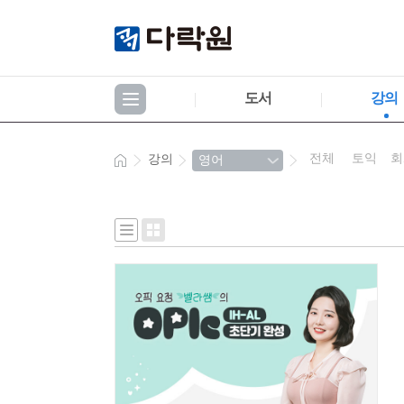
도서
강의
전체
토익
회
강의