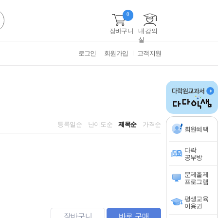
0
장바구니
내 강의
실
로그인
회원가입
고객지원
등록일순
난이도순
제목순
가격순
회원혜택
다락
공부방
문제출제
프로그램
평생교육
이용권
장바구니
바로 구매