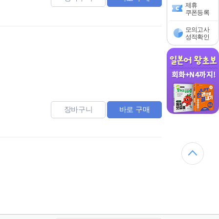
제휴
쿠폰등록
모의고사
성적확인
장바구니
바로 구매