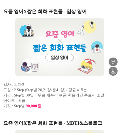
요즘 영어X짧은 회화 표현들 - 일상 영어
강사 :
김다미
구성 :
2 Step (Step별 20,21강/총41강) / 평균 4~5분
기간 :
Step별 30일 + 무료 재수강 쿠폰(학습기간 종료시 소멸)
난이도 :
초급
가격 :
Step별
90,000원
요즘 영어X짧은 회화 표현들 - MBTI&스몰토크