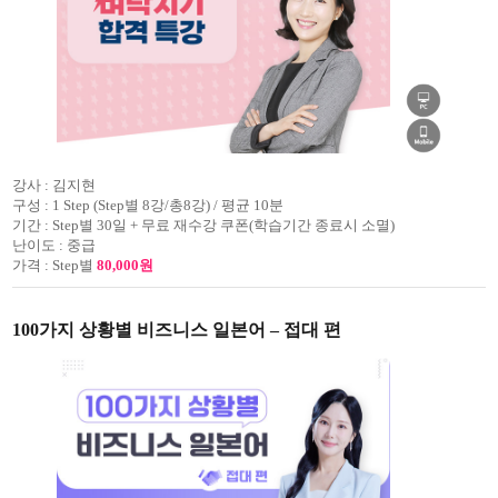
강사 :
김지현
구성 :
1 Step (Step별 8강/총8강) / 평균 10분
기간 :
Step별 30일 + 무료 재수강 쿠폰(학습기간 종료시 소멸)
난이도 :
중급
가격 :
Step별
80,000원
100가지 상황별 비즈니스 일본어 – 접대 편