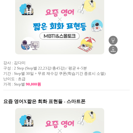
강사 :
김다미
구성 :
2 Step (Step별 22,23강/총45강) / 평균 4~5분
기간 :
Step별 30일 + 무료 재수강 쿠폰(학습기간 종료시 소멸)
난이도 :
초급
가격 :
Step별
90,000원
요즘 영어X짧은 회화 표현들 - 스마트폰