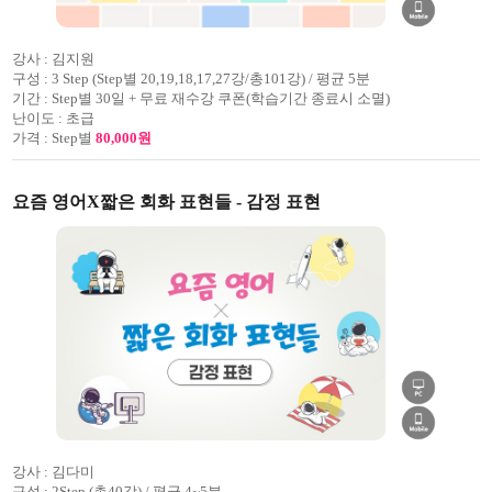
강사 :
김지원
구성 :
3 Step (Step별 20,19,18,17,27강/총101강) / 평균 5분
기간 :
Step별 30일 + 무료 재수강 쿠폰(학습기간 종료시 소멸)
난이도 :
초급
가격 :
Step별
80,000원
요즘 영어X짧은 회화 표현들 - 감정 표현
강사 :
김다미
구성 :
2Step (총40강) / 평균 4~5분