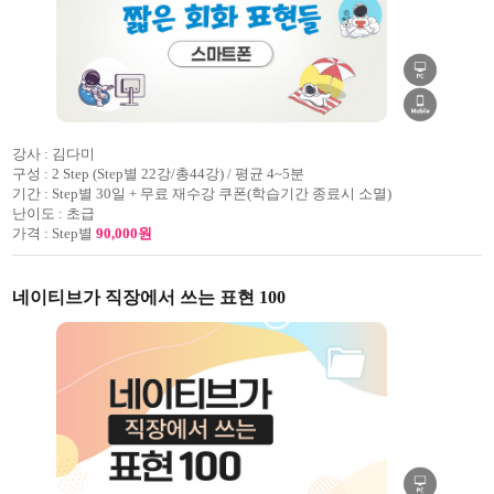
강사 :
김다미
구성 :
2 Step (Step별 22강/총44강) / 평균 4~5분
기간 :
Step별 30일 + 무료 재수강 쿠폰(학습기간 종료시 소멸)
난이도 :
초급
가격 :
Step별
90,000원
네이티브가 직장에서 쓰는 표현 100