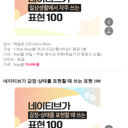
강사 :
케일린 신(Caelyn Shin)
구성 :
1 Step (Step별 34,33,33강/총100강) / 평균 3분
기간 :
Step별 30일 + 무료 재수강 쿠폰(학습기간 종료시 소멸)
난이도 :
초급
가격 :
Step별
70,000원
네이티브가 감정·상태를 표현할 때 쓰는 표현 100