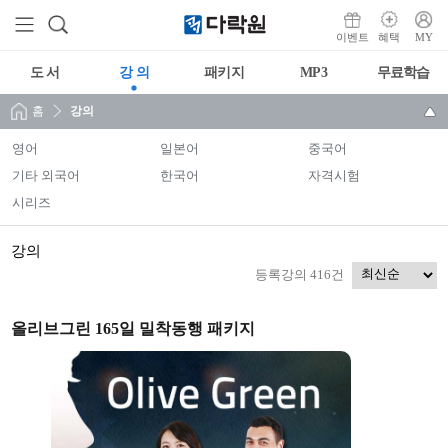
이벤트
혜택
MY
도 서
강 의
패키지
MP3
무료학습
홈
강의
영어
일본어
중국어
기타 외국어
한국어
자격시험
시리즈
강의
등록강의 416건
올리브그린 165일 밀착동행 패키지