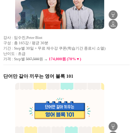
강사 :
임수진,Peter Bint
구성 :
총 165강 / 평균 30분
기간 :
Step별 30일 + 무료 재수강 쿠폰(학습기간 종료시 소멸)
난이도 :
초급
가격 :
Step별
597,500
원 →
174,000원 (70%▼)
단어만 갈아 끼우는 영어 블록 101