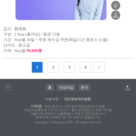
강사 :
함채원
구성 :
1 Step (총20강) / 평균 15분
기간 :
Step별 30일 + 무료 재수강 쿠폰(학습기간 종료시 소멸)
난이도 :
중고급
가격 :
Step별
90,000원
1
2
3
4
>
홈
내강의실
문의
이용약관
|
개인정보처리방침
다락원
대표:정규도 | 개인정보책임담당자:이승호
사업자등록번호:110-81-32211 | 통신판매업신고:파주 741호
서울사옥:(04031) 서울특별시 마포구 잔다리로 64-1
파주사옥:(10881) 경기도 파주시 문발로 211
copyright © Darakwon INC. All rights reserved.