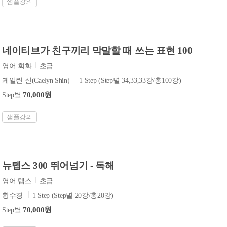
샘플강의
네이티브가 친구끼리 막말할 때 쓰는 표현 100
영어 회화
초급
케일린 신(Caelyn Shin)
1 Step (Step별 34,33,33강/총100강)
70,000원
Step별
샘플강의
뉴텝스 300 뛰어넘기 - 독해
영어 텝스
초급
황수경
1 Step (Step별 20강/총20강)
70,000원
Step별