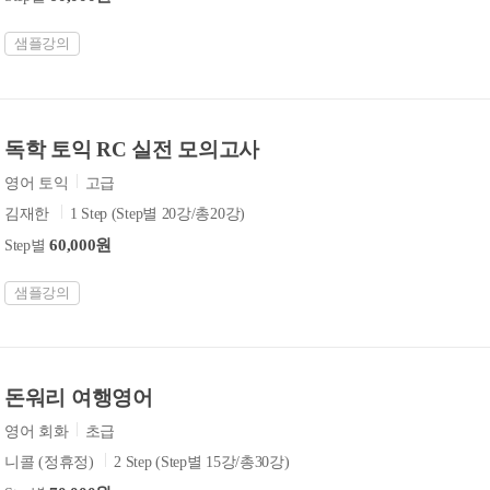
샘플강의
독학 토익 RC 실전 모의고사
영어 토익
고급
김재한
1 Step (Step별 20강/총20강)
60,000원
Step별
샘플강의
돈워리 여행영어
영어 회화
초급
니콜 (정휴정)
2 Step (Step별 15강/총30강)