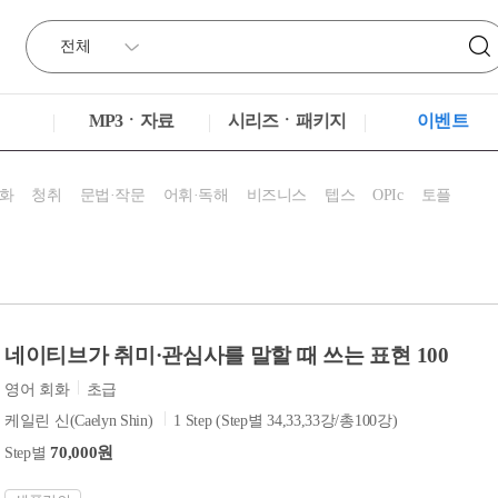
MP3ㆍ자료
시리즈ㆍ패키지
이벤트
화
청취
문법·작문
어휘·독해
비즈니스
텝스
OPIc
토플
네이티브가 취미·관심사를 말할 때 쓰는 표현 100
영어 회화
초급
케일린 신(Caelyn Shin)
1 Step (Step별 34,33,33강/총100강)
70,000원
Step별