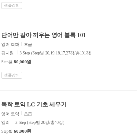
샘플강의
단어만 갈아 끼우는 영어 블록 101
영어 회화
초급
김지원
3 Step (Step별 20,19,18,17,27강/총101강)
80,000원
Step별
샘플강의
독학 토익 LC 기초 세우기
영어 토익
초급
엘리
2 Step (Step별 20강/총40강)
60,000원
Step별