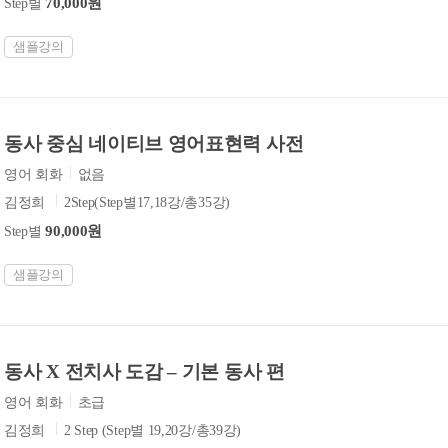
70,000원
Step별
샘플강의
동사 중심 네이티브 영어표현력 사전
영어 회화
없음
김정희
2Step(Step별17,18강/총35강)
90,000원
Step별
샘플강의
동사 X 전치사 도감 – 기본 동사 편
영어 회화
초급
김정희
2 Step (Step별 19,20강/총39강)