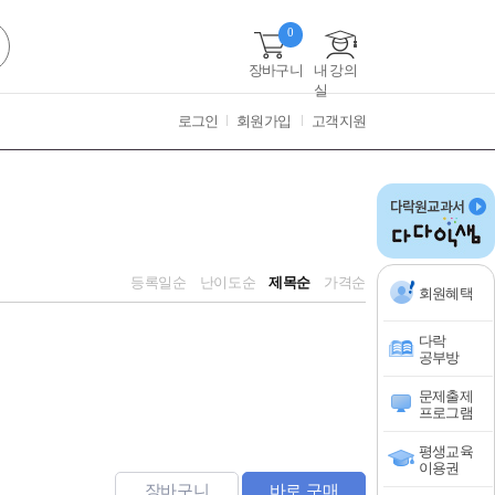
0
장바구니
내 강의
실
로그인
회원가입
고객지원
등록일순
난이도순
제목순
가격순
회원혜택
다락
공부방
문제출제
프로그램
평생교육
이용권
장바구니
바로 구매