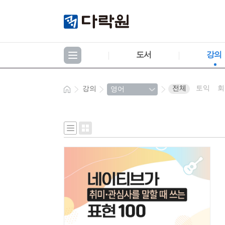
도서
강의
전체
토익
회
강의