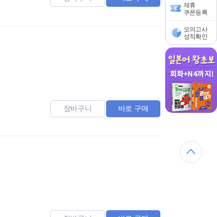
제휴
쿠폰등록
모의고사
성적확인
장바구니
바로 구매