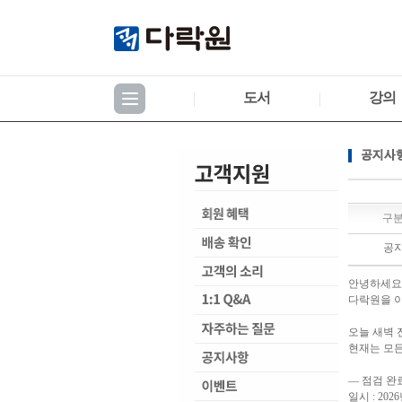
도서
강의
공지사항
구
공
안녕하세요
다락원을 
오늘 새벽 
현재는 모
— 점검 완
일시 : 2026