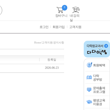
0
장바구니
내 강의
실
로그인
회원가입
고객지원
Home
/
고객지원
/공지사항
등록일
회원혜택
2026-06-23
다락
공부방
문제출제
프로그램
평생교육
이용권