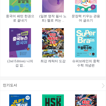
중국어 패턴 한권으
(일본 명작 필사 노
문장력 키우는 관용
로 끝내기
트) 첼로 켜는 ..
어 글쓰기
(2nd Edition) 나의
최강 캐릭터 도감
슈퍼브레인의 중학
겁 없..
수학 개념편
인기도서