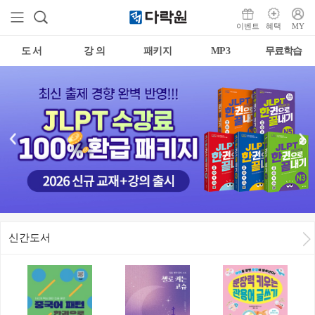
이벤트
혜택
MY
도 서
강 의
패키지
MP3
무료학습
신간도서