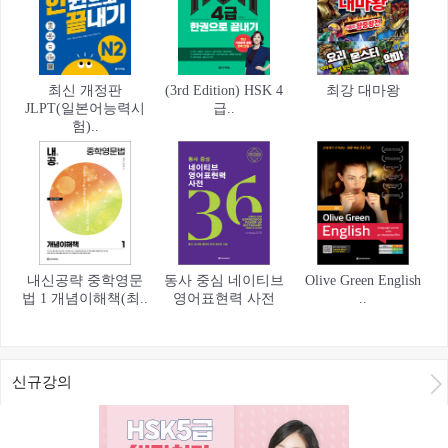
최신 개정판
(3rd Edition) HSK 4
최강 대마왕
JLPT(일본어능력시
급..
험)..
내신공략 중학영문
동사 중심 네이티브
Olive Green English
법 1 개념이해책(최..
영어표현력 사전
..
신규강의