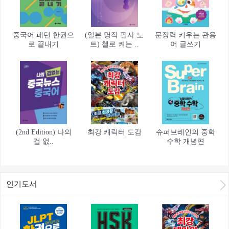
중국어 패턴 한권으
(일본 명작 필사 노
문장력 키우는 관용
로 끝내기
트) 첼로 켜는 ..
어 글쓰기
(2nd Edition) 나의
최강 캐릭터 도감
슈퍼브레인의 중학
겁 없..
수학 개념편
인기도서