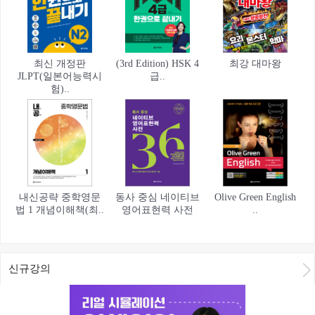
최신 개정판
(3rd Edition) HSK 4
최강 대마왕
JLPT(일본어능력시
급..
험)..
내신공략 중학영문
동사 중심 네이티브
Olive Green English
법 1 개념이해책(최..
영어표현력 사전
..
신규강의