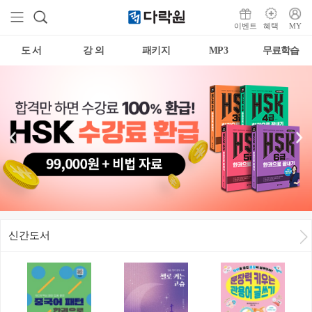
이벤트
혜택
MY
도 서
강 의
패키지
MP3
무료학습
신간도서