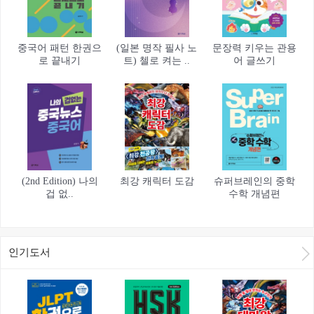
중국어 패턴 한권으
(일본 명작 필사 노
문장력 키우는 관용
로 끝내기
트) 첼로 켜는 ..
어 글쓰기
(2nd Edition) 나의
최강 캐릭터 도감
슈퍼브레인의 중학
겁 없..
수학 개념편
인기도서