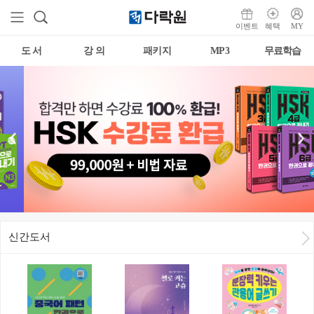
이벤트
혜택
MY
도 서
강 의
패키지
MP3
무료학습
신간도서