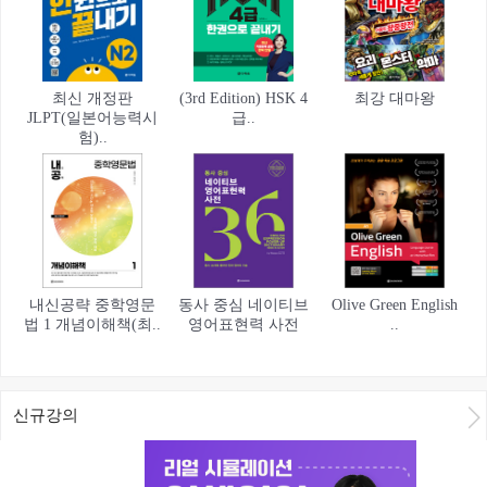
최신 개정판
(3rd Edition) HSK 4
최강 대마왕
JLPT(일본어능력시
급..
험)..
내신공략 중학영문
동사 중심 네이티브
Olive Green English
법 1 개념이해책(최..
영어표현력 사전
..
신규강의