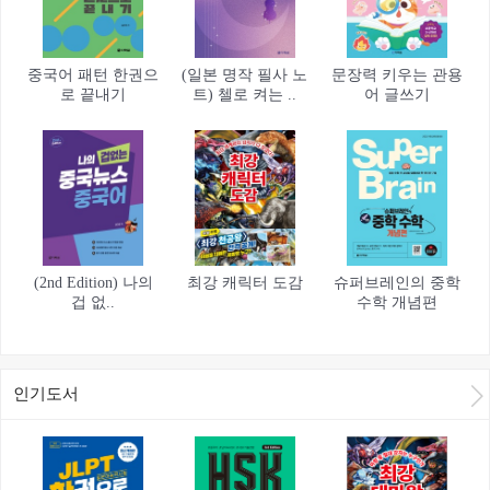
중국어 패턴 한권으
(일본 명작 필사 노
문장력 키우는 관용
로 끝내기
트) 첼로 켜는 ..
어 글쓰기
(2nd Edition) 나의
최강 캐릭터 도감
슈퍼브레인의 중학
겁 없..
수학 개념편
인기도서