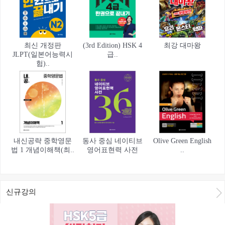
최신 개정판
(3rd Edition) HSK 4
최강 대마왕
JLPT(일본어능력시
급..
험)..
내신공략 중학영문
동사 중심 네이티브
Olive Green English
법 1 개념이해책(최..
영어표현력 사전
..
신규강의