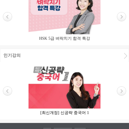
SK 5급 벼락치기 합격 특강
인기강의
[최신개정] 신공략 중국어 1