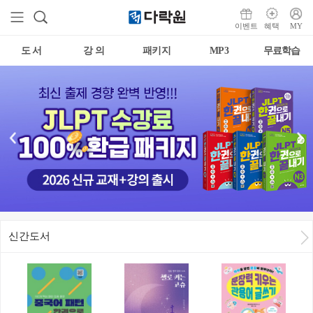
이벤트
혜택
MY
도 서
강 의
패키지
MP3
무료학습
신간도서