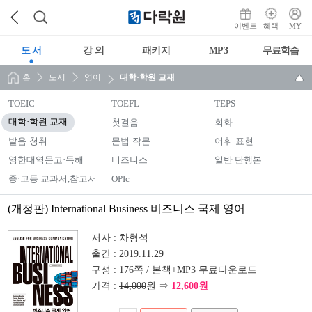
이벤트
혜택
MY
도 서
강 의
패키지
MP3
무료학습
홈
도서
영어
대학·학원 교재
TOEIC
TOEFL
TEPS
대학·학원 교재
첫걸음
회화
발음·청취
문법·작문
어휘·표현
영한대역문고·독해
비즈니스
일반 단행본
중·고등 교과서,참고서
OPIc
(개정판) International Business 비즈니스 국제 영어
저자 :
차형석
출간 :
2019.11.29
구성 :
176쪽 / 본책+MP3 무료다운로드
가격 :
14,000
원 ⇒
12,600원