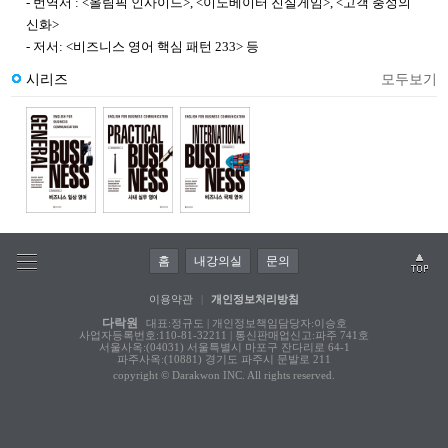
- 번역서 : <올림픽 인사이드>, <이노베이터 진실게임>, <고객 충성의
신화>
- 저서: <비즈니스 영어 핵심 패턴 233> 등
시리즈
모두보기
홈
내강의실
문의
이용약관
|
개인정보처리방침
다락원
대표:정규도 | 개인정보책임담당자:이승호
사업자등록번호:110-81-32211 | 통신판매업신고:파주 741호
서울사옥:(04031) 서울특별시 마포구 잔다리로 64-1
파주사옥:(10881) 경기도 파주시 문발로 211
copyright © Darakwon INC. All rights reserved.