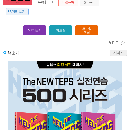
수량 :
바로구매
장바구니
미리보기
모바일
MP3 듣기
자료실
채점
책소개
시리즈