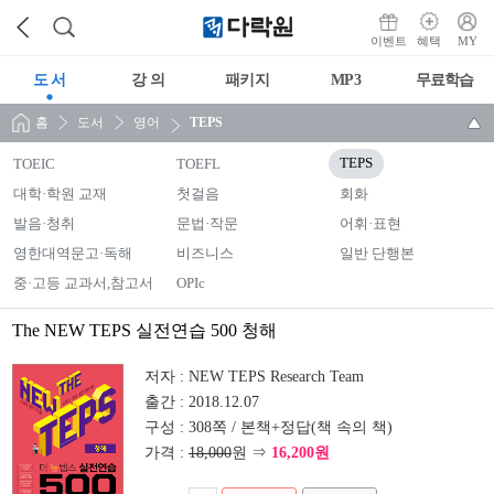
이벤트
혜택
MY
도 서
강 의
패키지
MP3
무료학습
홈
도서
영어
TEPS
TOEIC
TOEFL
TEPS
대학·학원 교재
첫걸음
회화
발음·청취
문법·작문
어휘·표현
영한대역문고·독해
비즈니스
일반 단행본
중·고등 교과서,참고서
OPIc
The NEW TEPS 실전연습 500 청해
저자 :
NEW TEPS Research Team
출간 :
2018.12.07
구성 :
308쪽 / 본책+정답(책 속의 책)
가격 :
18,000
원 ⇒
16,200원