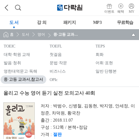
이벤트
혜택
MY
도 서
강 의
패키지
MP3
무료학습
홈
도서
영어
중·고등 교과서,참고서
TOEIC
TOEFL
TEPS
대학·학원 교재
첫걸음
회화
발음·청취
문법·작문
어휘·표현
영한대역문고·독해
비즈니스
일반 단행본
중·고등 교과서,참고서
OPIc
올리고 수능 영어 듣기 실전 모의고사 40회
저자 :
박범수, 신병철, 김동현, 박지영, 안세정, 이
정준, 차덕원, 황국찬
출간 :
2018.11.07
구성 :
512쪽 / 본책+정답
가격 :
절판