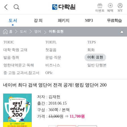
이벤트
혜택
MY
도 서
강 의
패키지
MP3
무료학습
홈
도서
영어
어휘·표현
TOEIC
TOEFL
TEPS
대학·학원 교재
첫걸음
회화
발음·청취
문법·작문
어휘·표현
영한대역문고·독해
비즈니스
일반 단행본
중·고등 교과서,참고서
OPIc
네이버 최다 검색 영단어 전격 공개! 랭킹 영단어 200
저자 :
김재헌
출간 :
2018.06.15
구성 :
360쪽 / 본책
가격 :
13,000
원 ⇒
11,700원