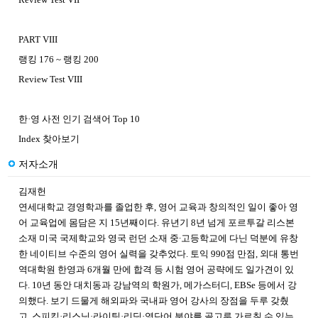
PART VIII
랭킹 176 ~ 랭킹 200
Review Test VIII
한·영 사전 인기 검색어 Top 10
Index 찾아보기
저자소개
김재헌
연세대학교 경영학과를 졸업한 후, 영어 교육과 창의적인 일이 좋아 영
어 교육업에 몸담은 지 15년째이다. 유년기 8년 넘게 포르투갈 리스본
소재 미국 국제학교와 영국 런던 소재 중∙고등학교에 다닌 덕분에 유창
한 네이티브 수준의 영어 실력을 갖추었다. 토익 990점 만점, 외대 통번
역대학원 한영과 6개월 만에 합격 등 시험 영어 공략에도 일가견이 있
다. 10년 동안 대치동과 강남역의 학원가, 메가스터디, EBSe 등에서 강
의했다. 보기 드물게 해외파와 국내파 영어 강사의 장점을 두루 갖췄
고, 스피킹·리스닝·라이팅·리딩·영단어 분야를 골고루 가르칠 수 있는