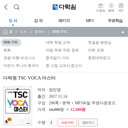
이벤트
혜택
MY
도 서
강 의
패키지
MP3
무료학습
홈
도서
중국어
HSK·TSC
HSK·TSC
대학·학원 교재
첫걸음·펜맨십
회화
어법·독해·작문·청취
어휘·표현
관광·여행·비즈니스
중국알기·기타
중한대역문고
어린이·주니어 중국어
중·고등 교과서,참고서
다락원 TSC VOCA 마스터
저자 :
장민영
출간 :
2017.11.14
구성 :
296쪽 / 본책 + MP3파일 무료다운로드
가격 :
14,000
원 ⇒
12,600원
수량 :
바로구매
장바구니