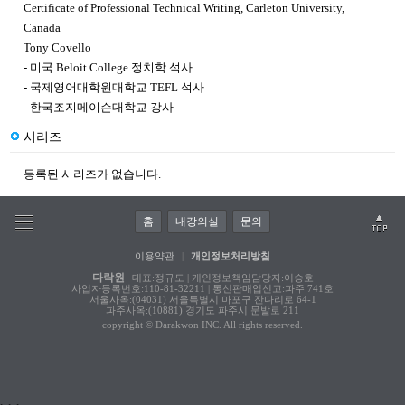
Certificate of Professional Technical Writing, Carleton University,
Canada
Tony Covello
-
미국
Beloit College
정치학 석사
-
국제영어대학원대학교
TEFL
석사
- 한국조지메이슨대학교 강사
시리즈
등록된 시리즈가 없습니다.
홈
내강의실
문의
이용약관
|
개인정보처리방침
다락원
대표:정규도 | 개인정보책임담당자:이승호
사업자등록번호:110-81-32211 | 통신판매업신고:파주 741호
서울사옥:(04031) 서울특별시 마포구 잔다리로 64-1
파주사옥:(10881) 경기도 파주시 문발로 211
copyright © Darakwon INC. All rights reserved.