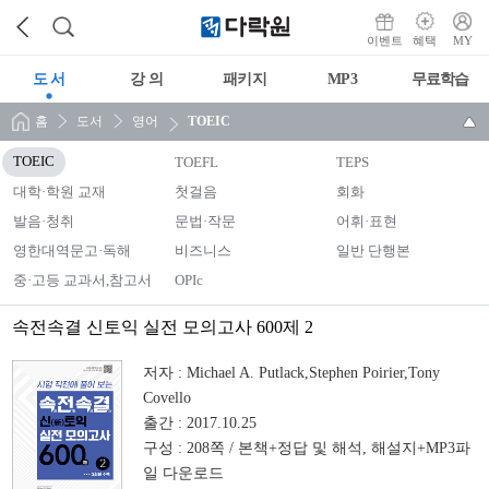
이벤트
혜택
MY
도 서
강 의
패키지
MP3
무료학습
홈
도서
영어
TOEIC
TOEIC
TOEFL
TEPS
대학·학원 교재
첫걸음
회화
발음·청취
문법·작문
어휘·표현
영한대역문고·독해
비즈니스
일반 단행본
중·고등 교과서,참고서
OPIc
속전속결 신토익 실전 모의고사 600제 2
저자 :
Michael A. Putlack,Stephen Poirier,Tony
Covello
출간 :
2017.10.25
구성 :
208쪽 / 본책+정답 및 해석, 해설지+MP3파
일 다운로드