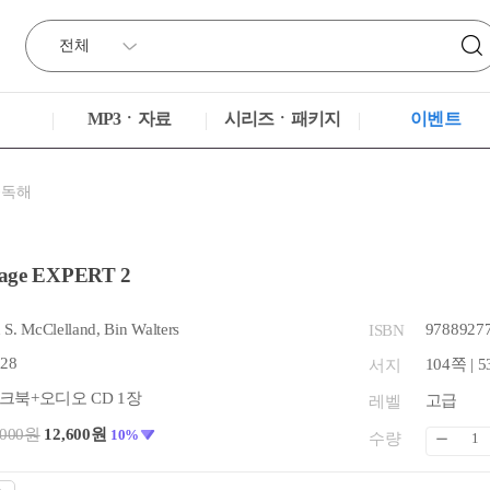
MP3ㆍ자료
시리즈ㆍ패키지
이벤트
·독해
yage EXPERT 2
S. McClelland, Bin Walters
9788927
ISBN
.28
104쪽 | 5
서지
크북+오디오 CD 1장
고급
레벨
,000원
12,600원
10%
수량