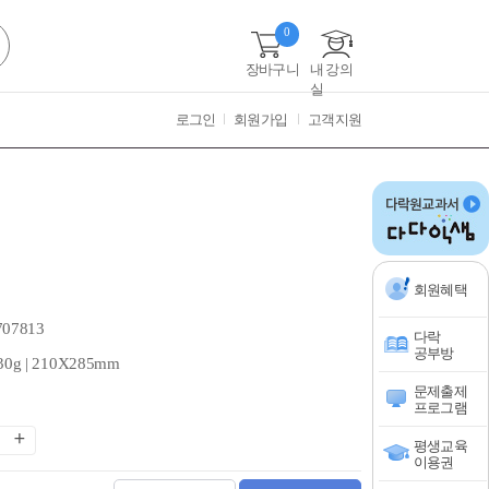
0
장바구니
내 강의
실
로그인
회원가입
고객지원
회원혜택
707813
다락
공부방
30g | 210X285mm
문제출제
프로그램
평생교육
이용권