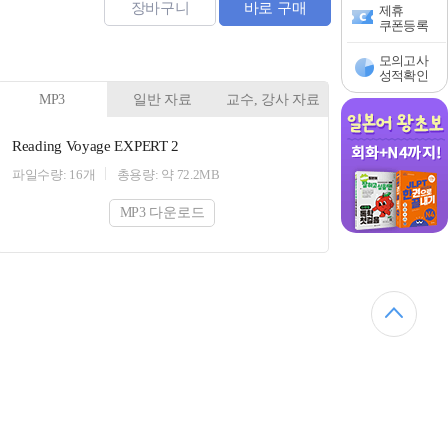
장바구니
바로 구매
제휴
쿠폰등록
모의고사
성적확인
MP3
일반 자료
교수, 강사 자료
Reading Voyage EXPERT 2
파일수량: 16개
총용량: 약 72.2MB
MP3 다운로드