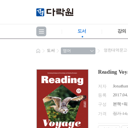
도서
강의
영한대역문고
도서
Reading Vo
Jonathan 
저자
2017.04
등록
본책+워
구성
정가 14
가격