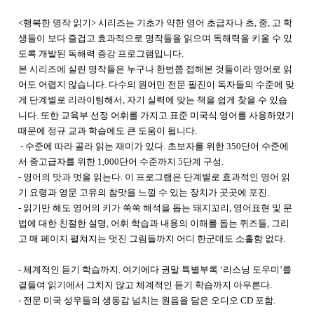
<행복한 명작 읽기> 시리즈는
기초가 약한 영어 초급자나 초, 중, 고 학
생들이 보다 즐겁고 효과적으로 명작들을 읽으며 독해력을 키울 수 있
도록 개발된 독해력 증강 프로그램입니다.
본 시리즈에 실린 명작들은 누구나 한번쯤 접해본 것들이라 영어로 읽
어도 어렵지 않습니다. 다수의 원어민 전문 필진이 독자들의 수준에 맞
게 단계별로 리라이팅해서, 자기 실력에 맞는 책을 쉽게 찾을 수 있습
니다. 또한 교육부 선정 어휘를 가지고 표준 미국식 영어를 사용하였기
때문에 정규 교과 학습에도 큰 도움이 됩니다.
- 수준에 따라 골라 읽는 재미가 있다. 초보자를 위한 350단어 수준에
서 중고급자를 위한 1,000단어 수준까지 5단계 구성.
- 영어의 맛과 멋을 읽는다. 이 프로그램은 단계별로 효과적인 영어 읽
기 요령과 영문 고유의 참맛을 느낄 수 있는 장치가 곳곳에 포진.
- 읽기만 해도 영어의 키가 쑥쑥 해석을 돕는 돼지꼬리, 영어표현 및 문
법에 대한 친절한 설명, 어휘 학습과 내용의 이해를 돕는 퀴즈들, 그리
고 매 페이지 펼쳐지는 멋진 그림들까지 어디 한군데도 소홀함 없다.
- 체계적인 듣기 학습까지. 여기에다 권말 특별부록 ‘리스닝 도우미’를
곁들여 읽기에서 그치지 않고 체계적인 듣기 학습까지 아우른다.
- 전문 미국 성우들의 생동감 넘치는 원음을 담은 오디오 CD 포함.