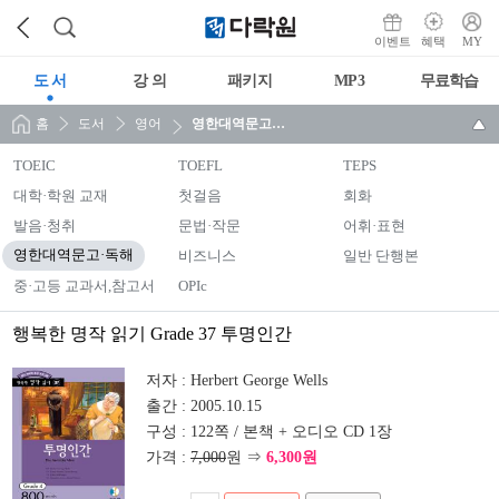
이벤트
혜택
MY
도 서
강 의
패키지
MP3
무료학습
홈
도서
영어
영한대역문고·독해
TOEIC
TOEFL
TEPS
대학·학원 교재
첫걸음
회화
발음·청취
문법·작문
어휘·표현
영한대역문고·독해
비즈니스
일반 단행본
중·고등 교과서,참고서
OPIc
행복한 명작 읽기 Grade 37 투명인간
저자 :
Herbert George Wells
출간 :
2005.10.15
구성 :
122쪽 / 본책 + 오디오 CD 1장
가격 :
7,000
원 ⇒
6,300원