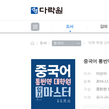
도서
강의
대학·학원 교
도서
중국어 통번
이선아
저자
2016.12
등록
중한편∙한
구성
정가 28
가격