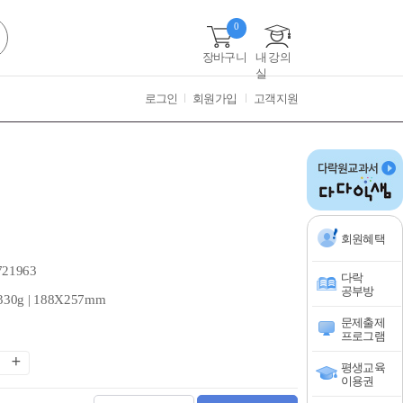
0
장바구니
내 강의
실
로그인
회원가입
고객지원
회원혜택
721963
다락
공부방
330g | 188X257mm
문제출제
프로그램
평생교육
이용권