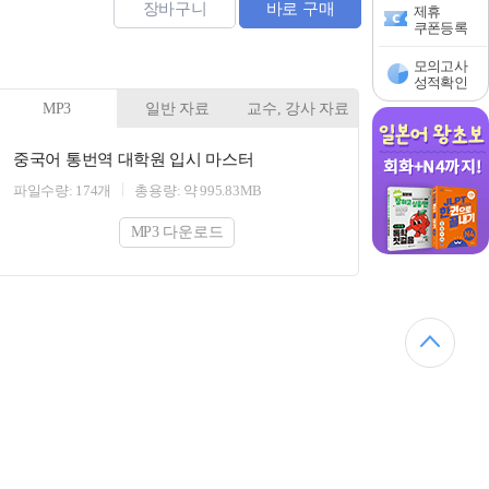
장바구니
바로 구매
제휴
쿠폰등록
모의고사
성적확인
MP3
일반 자료
교수, 강사 자료
중국어 통번역 대학원 입시 마스터
파일수량: 174개
총용량: 약 995.83MB
MP3 다운로드