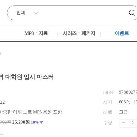
MP3ㆍ자료
시리즈ㆍ패키지
이벤트
재
역 대학원 입시 마스터
9788927
ISBN
608쪽 | 1
.22
서지
중편∙어휘 노트∙MP3 음원 포함
고급
레벨
,000원
25,200원
10%
수량