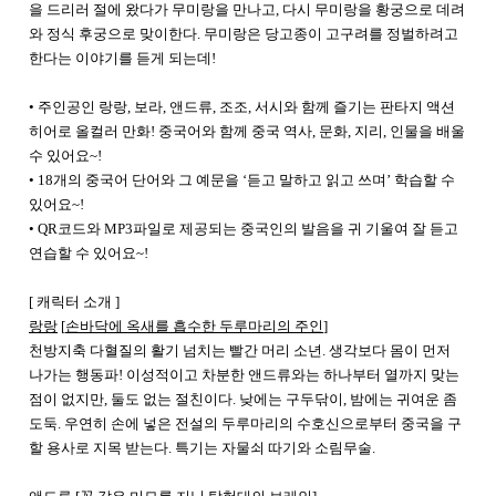
을 드리러 절에 왔다가 무미랑을 만나고, 다시 무미랑을 황궁으로 데려
와 정식 후궁으로 맞이한다. 무미랑은 당고종이 고구려를 정벌하려고
한다는 이야기를 듣게 되는데!
•
주인공인
랑랑
,
보라
,
앤드류
,
조조
,
서시와
함께
즐기는
판타지
액션
히어로
올컬러
만화
!
중국어와
함께
중국
역사
,
문화
,
지리
,
인물을
배울
수
있어요
~!
•
18
개의
중국어
단어와
그
예문을
‘
듣고
말하고
읽고
쓰며
’
학습할
수
있어요
~!
•
QR
코드와
MP3
파일로
제공되는
중국인의
발음을
귀
기울여
잘
듣고
연습할
수
있어요
~!
[
캐릭터 소개
]
랑랑
[
손바닥에 옥새를 흡수한 두루마리의 주인
]
천방지축 다혈질의 활기 넘치는 빨간 머리 소년
.
생각보다 몸이 먼저
나가는 행동파
!
이성적이고 차분한 앤드류와는 하나부터 열까지 맞는
점이 없지만
,
둘도 없는 절친이다
.
낮에는 구두닦이
,
밤에는 귀여운 좀
도둑
.
우연히 손에 넣은 전설의 두루마리의 수호신으로부터 중국을 구
할 용사로 지목 받는다
.
특기는 자물쇠 따기와 소림무술
.