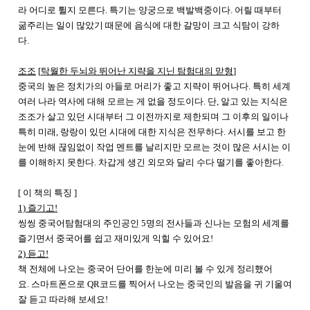
라 어디로 튈지 모른다
.
특기는 양궁으로 백발백중이다
.
어릴 때부터
굶주리는 일이 많았기 때문에 음식에 대한 갈망이 크고 식탐이 강하
다
.
조조
[
탁월한 두뇌와 뛰어난 지략을 지닌 탐험대의 맏형
]
중국의 높은 정치가의 아들로 머리가 좋고 지략이 뛰어나다
.
특히 세계
여러 나라 역사에 대해 모르는 게 없을 정도이다
.
단
,
알고 있는 지식은
조조가 살고 있던 시대부터 그 이전까지로 제한되며 그 이후의 일이나
특히 미래
,
랑랑이 있던 시대에 대한 지식은 전무하다
.
서시를 보고 한
눈에 반해 끊임없이 작업 멘트를 날리지만 모르는 것이 많은 서시는 이
를 이해하지 못한다
.
차갑게 생긴 외모와 달리 수다 떨기를 좋아한다.
[
이 책의 특징
]
1)
즐기고
!
씽씽 중국어탐험대의 주인공인
5
명의 전사들과 신나는 모험의 세계를
즐기면서 중국어를 쉽고 재미있게 익힐 수 있어요
!
2)
듣고
!
책 전체에 나오는 중국어 단어를 한눈에 미리 볼 수 있게 정리했어
요
.
스마트폰으로
QR
코드를 찍어서 나오는 중국인의 발음을 귀 기울여
잘 듣고 따라해 보세요
!