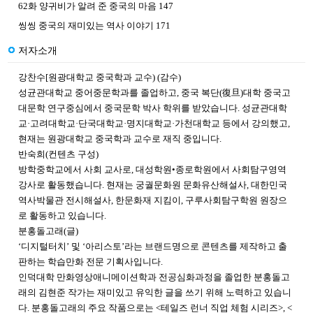
62화 양귀비가 알려 준 중국의 마음 147
씽씽 중국의 재미있는 역사 이야기 171
저자소개
강찬수[원광대학교 중국학과 교수) (감수)
성균관대학교 중어중문학과를 졸업하고
,
중국 복단
(
復旦
)
대학 중국고
대문학 연구중심에서 중국문학 박사 학위를 받았습니다
.
성균관대학
교
·
고려대학교
·
단국대학교
·
명지대학교
·
가천대학교 등에서 강의했고
,
현재는 원광대학교 중국학과 교수로 재직 중입니다
.
반숙희(컨텐츠 구성)
방학중학교에서 사회 교사로, 대성학원•종로학원에서 사회탐구영역
강사로 활동했습니다. 현재는 궁궐문화원 문화유산해설사, 대한민국
역사박물관 전시해설사, 한문화재 지킴이, 구루사회탐구학원 원장으
로 활동하고 있습니다.
분홍돌고래(글)
‘디지털터치’ 및 ‘아리스토’라는 브랜드명으로 콘텐츠를 제작하고 출
판하는 학습만화 전문 기획사입니다.
인덕대학 만화영상애니메이션학과 전공심화과정을 졸업한 분홍돌고
래의 김현준 작가는 재미있고 유익한 글을 쓰기 위해 노력하고 있습니
다. 분홍돌고래의 주요 작품으로는 <테일즈 런너 직업 체험 시리즈>, <