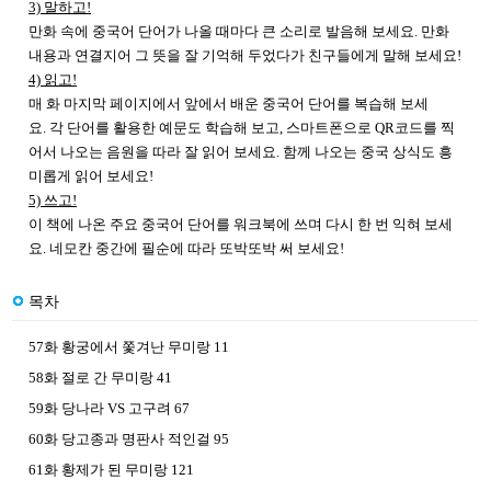
3)
말하고
!
만화 속에 중국어 단어가 나올 때마다 큰 소리로 발음해 보세요
.
만화
내용과 연결지어 그 뜻을 잘 기억해 두었다가 친구들에게 말해 보세요
!
4)
읽고
!
매 화 마지막 페이지에서 앞에서 배운 중국어 단어를 복습해 보세
요
.
각 단어를 활용한 예문도 학습해 보고
,
스마트폰으로
QR
코드를 찍
어서 나오는 음원을 따라 잘 읽어 보세요
.
함께 나오는 중국 상식도 흥
미롭게 읽어 보세요
!
5)
쓰고
!
이 책에 나온 주요 중국어 단어를 워크북에 쓰며 다시 한 번 익혀 보세
요
.
네모칸 중간에 필순에 따라 또박또박 써 보세요
!
목차
57화 황궁에서 쫓겨난 무미랑 11
58화 절로 간 무미랑 41
59화 당나라 VS 고구려 67
60화 당고종과 명판사 적인걸 95
61화 황제가 된 무미랑 121