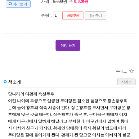
가격 :
9,800
원 ⇒
8,820원
미리보기
수량 :
바로구매
장바구니
MP3 듣기
책소개
시리즈
당나라의 여황제 측천무후
어린 나이에 후궁으로 입궁한 무미랑은 검소한 품행으로 장손황후의
눈에 들어 황후의 직속 시종이 된다. 장손황후를 모시면서 무미랑은 황
후에게 많은 것을 배운다. 장손황후가 죽은 후, 무미랑은 황태자 이치
에게 마구간에서 일하게 해달라고 부탁한다. 마구간에서 일하며 황태
자 이치와 친구가 되지만, 황제인 당태종이 죽자 황실의 법도에 따라
무미랑은 절에 들어가게 된다. 황제가 된 당고종 이치는 아버지의 불공