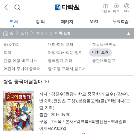
이벤트
혜택
MY
도 서
강 의
패키지
MP3
무료학습
홈
도서
중국어
어휘·표현
HSK·TSC
대학·학원 교재
첫걸음·펜맨십
회화
어법·독해·작문·청취
어휘·표현
관광·여행·비즈니스
중국알기·기타
중한대역문고
어린이·주니어 중국어
중·고등 교과서,참고서
씽씽 중국어탐험대 10
저자 :
강찬수[원광대학교 중국학과 교수) (감수),
반숙희(컨텐츠 구성),분홍돌고래(글),YJ컴퍼니(그
림,기획)
출간 :
2016.05.30
구성 :
176쪽 / 본서+워크북+특별선물+모바일페
이지+MP3파일