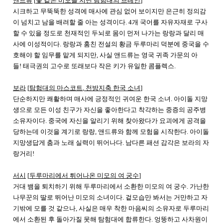
앤드류
[
꽃 같은 미모를 지닌 탐험대의 브레인
]
시크하고 무뚝뚝한 성격에 매사에 관심 없어 보이지만 은근히 정의감
이 넘치고 남을 배려할 줄 아는 성격이다
. 4
개 국어를 자유자재로 구사
할 수 있을 정도로 천재적인 두뇌로 몸이 먼저 나가는 랑랑과 달리 매
사에 이성적이다
.
랑랑과 훔친 전설의 황금 두루마리 덕분에 중국을 수
호해야 할 임무를 맡게 되지만
,
사실 앤드류는 영국 귀족 가문의 아
들
!
태극권의 고수로 또래보다 작은 키가 유일한 콤플렉스
.
보라
[
탐험대의 마스코트
,
천방지축 한국 소녀
]
단순하지만 쾌활하며 매사에 긍정적인 귀여운 한국 소녀
.
아이돌 지망
생으로 모든 이성 친구가 자신을 좋아한다고 착각하는 중증의 공주병
소유자이다
.
중국에 자신을 알리기 위해 찾아왔다가 요괴에게 공격을
당하는데 이것을 계기로 랑랑
,
앤드류와 함께 모험을 시작한다
.
아이돌
지망생답게 춤과 노래 실력이 뛰어나다
.
남다른 패션 감각은 보라의 자
랑거리
!
서시
[
두루마리에서 튀어나온 미모의 여 궁수
]
거대 뱀을 퇴치하기 위해 두루마리에서 소환한 미모의 여 궁수
.
가난한
나무꾼의 딸로 뛰어난 미모의 소녀이다
.
겉모습만 봐서는 거만하고 자
기밖에 모를 것 같으나
,
사실은 매우 착한 마음씨의 소유자로 두루마리
에서 소환된 후 돌아가질 못해 탐험대에 합류한다
.
엉뚱하고 사차원이