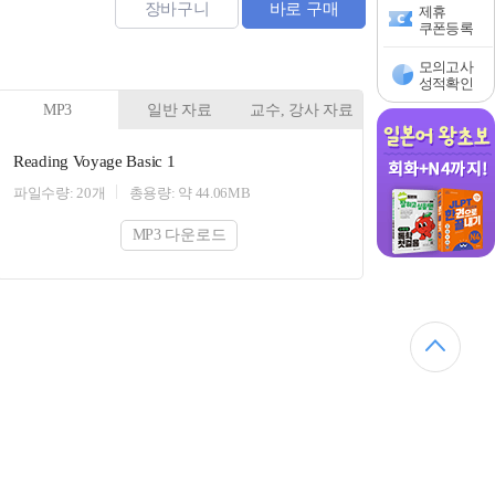
장바구니
바로 구매
제휴
쿠폰등록
모의고사
성적확인
MP3
일반 자료
교수, 강사 자료
Reading Voyage Basic 1
파일수량: 20개
총용량: 약 44.06MB
MP3 다운로드