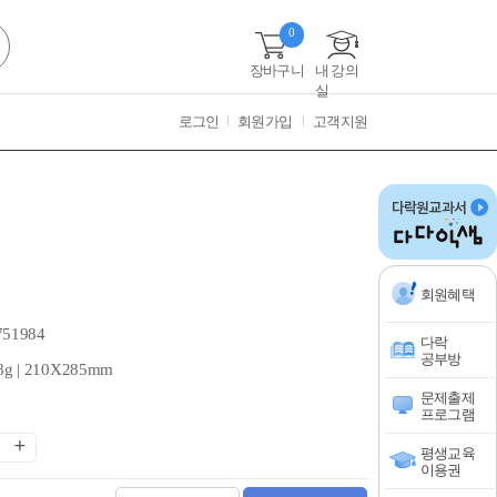
0
장바구니
내 강의
실
로그인
회원가입
고객지원
회원혜택
751984
다락
공부방
8g | 210X285mm
문제출제
프로그램
평생교육
이용권