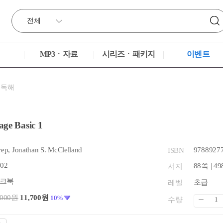
MP3ㆍ자료
시리즈ㆍ패키지
이벤트
·독해
ge Basic 1
rep, Jonathan S. McClelland
9788927
ISBN
.02
88쪽 | 49
서지
크북
초급
레벨
,000원
11,700원
10%
수량