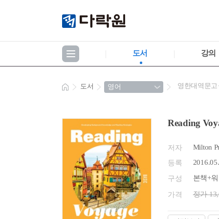
도서
강의
영한대역문고
도서
Reading Voya
Milton P
저자
2016.05
등록
본책+워
구성
정가 13
가격