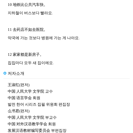
10 地铁比公共汽车快。
지하철이 버스보다 빨라요.
11 去药店不如去医院。
약국에 가는 것보다 병원에 가는 게 나아요.
12 家家都是新房子。
집집마다 모두 새 집이에요.
저자소개
王淑红(편저)
中国 人民大学 文学院 교수
中国 语言学会 회원
발전 한어 시리즈 집필 위원회 편집장
么书君(편저)
中国 人民大学 文学院 부교수
中国 对外汉语教学学会 회원
发展汉语教材编写委员会 부편집장