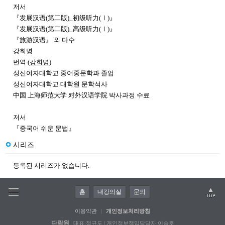
저서
『发展汉语(第二版)_初级听力(Ⅰ)』
『发展汉语(第二版)_高级听力(Ⅰ)』
『旅游汉语』 외 다수
강희명
번역 (
강희명)
성신여자대학교 중어중문학과 졸업
성신여자대학교 대학원 문학석사
中国 上海师范大学 对外汉语学院 박사과정 수료
저서
『중국어 쉬운 문법』
시리즈
등록된 시리즈가 없습니다.
홈
내강의실
문의
이용약관
|
개인정보처리방침
다락원
대표:정규도 | 개인정보책임담당자:이승호