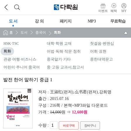
이벤트
혜택
MY
도 서
강 의
패키지
MP3
무료학습
홈
도서
중국어
회화
HSK·TSC
대학·학원 교재
첫걸음·펜맨십
회화
어법·독해·작문·청취
어휘·표현
관광·여행·비즈니스
중국알기·기타
중한대역문고
어린이·주니어 중국어
중·고등 교과서,참고서
발전 한어 말하기 중급 1
저자 :
王淑红(편저),么书君(편저),강희명
출간 :
2015.07.16
구성 :
216쪽 / 본책+MP3파일 다운로드
가격 :
14,000
원 ⇒
12,600원
수량 :
바로구매
장바구니