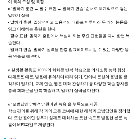
이 책의 구성 및 특징
o
‘
말하기 훈련
→
필수 표현
→
말하기 연습
’
순서로 체계적으로 쌓는
말하기 실력
-
말하기 훈련
:
일상적이고 실용적인 대화로 이루어진 두 개의 본문을
읽고 이해하는 훈련을 한다
.
-
필수 표현
:
말하기 훈련에서 핵심이 되는 주요 표현들을 다시 한번 복
습한다
.
-
말하기 연습
:
말하기 실력을 한층 업그레이드시킬 수 있는 다양한 응
용 연습을 해 본다
.
o
실생활 활용도
100%
의 회화문 반복 학습으로 의사소통 능력 향상
다채로운 예문
,
발음에 유의하며 따라 읽기
,
단어나 문형의 용법을 생
각하며 말하기
,
교체 연습
,
짧은 대화 완성하기 등 다양한 학습 장치를
통해 회화문을 반복 학습하고
,
말하기 실력을 다진다
.
o
‘
모범답안
’, ‘
해석
’, ‘
원어민 녹음
’
을 부록으로 제공
학습 편의를 위해 각 과의 모든 코너에 대한 해석과 모범답안을 정리했
다. 또한 원어민 성우가 실제로 대화하는 듯한 속도로 발음한 본문 녹
음이 MP3파일로 제공된다.