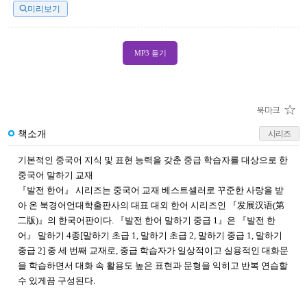
미리보기
MP3 듣기
책소개
시리즈
기본적인
중국어
지식
및
표현
능력을
갖춘
중급
학습자를
대상으로
한
중국어
말하기
교재
『발전 한어』 시리즈는 중국어 교재 베스트셀러로 꾸준한 사랑을 받
아 온 북경어언대학출판사의 대표 대외 한어 시리즈인 『发展汉语
(
第
二版
)
』의 한국어판이다
.
『발전 한어 말하기 중급
1
』은 『발전 한
어』 말하기
4
종
[
말하기 초급
1,
말하기 초급
2,
말하기 중급
1,
말하기
중급
2]
중 세 번째 교재로
,
중급 학습자가 일상적이고 실용적인 대화문
을 학습하면서 대화 속 활용도 높은 표현과 문형을 익히고 반복 연습할
수 있게끔 구성된다
.