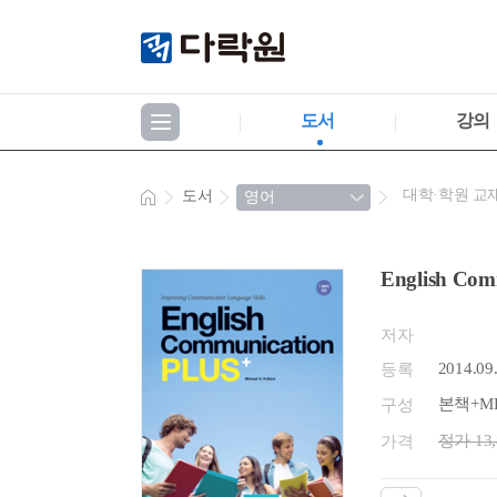
도서
강의
대학·학원 교
도서
English Com
저자
2014.09
등록
본책+MP
구성
정가 13
가격