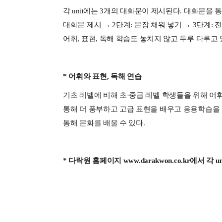
각
unit
에는
3
개의 대화문이 제시된다
.
대화문을 통
대화문 제시 →
2
단계
:
문장 채워 넣기 →
3
단계
:
전
어휘
,
표현
,
독해 학습도 놓치지 않고 두루 다루고
*
어휘와 표현
,
독해 연습
기초 레벨에 비해 초·중급 레벨 학생들을 위해 
통해 더 풍부하고 고급 표현을 배우고 응용학습을
통해 문화를 배울 수 있다
.
*
다락원 홈페이지
www.darakwon.co.kr
에서 각
un