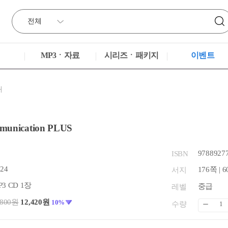
MP3ㆍ자료
시리즈ㆍ패키지
이벤트
재
munication PLUS
9788927
ISBN
.24
176쪽 | 6
서지
3 CD 1장
중급
레벨
,800원
12,420원
10%
수량