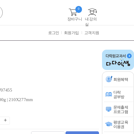
0
장바구니
내 강의
실
로그인
회원가입
고객지원
회원혜택
707455
다락
공부방
00g | 210X277mm
문제출제
프로그램
평생교육
이용권