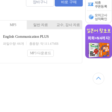
장바구니
바로 구매
제휴
쿠폰등록
모의고사
성적확인
MP3
일반 자료
교수, 강사 자료
English Communication PLUS
파일수량: 66개
총용량: 약 111.47MB
MP3 다운로드