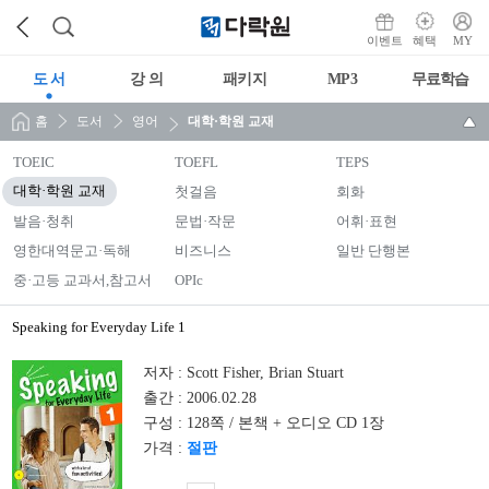
이벤트
혜택
MY
도 서
강 의
패키지
MP3
무료학습
홈
도서
영어
대학·학원 교재
TOEIC
TOEFL
TEPS
대학·학원 교재
첫걸음
회화
발음·청취
문법·작문
어휘·표현
영한대역문고·독해
비즈니스
일반 단행본
중·고등 교과서,참고서
OPIc
Speaking for Everyday Life 1
저자 :
Scott Fisher, Brian Stuart
출간 :
2006.02.28
구성 :
128쪽 / 본책 + 오디오 CD 1장
가격 :
절판