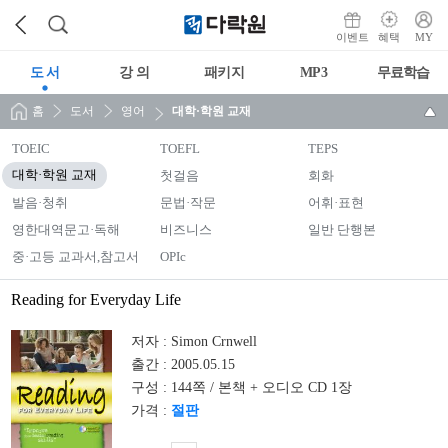
이벤트
혜택
MY
도 서
강 의
패키지
MP3
무료학습
홈
도서
영어
대학·학원 교재
TOEIC
TOEFL
TEPS
대학·학원 교재
첫걸음
회화
발음·청취
문법·작문
어휘·표현
영한대역문고·독해
비즈니스
일반 단행본
중·고등 교과서,참고서
OPIc
Reading for Everyday Life
저자 :
Simon Crnwell
출간 :
2005.05.15
구성 :
144쪽 / 본책 + 오디오 CD 1장
가격 :
절판