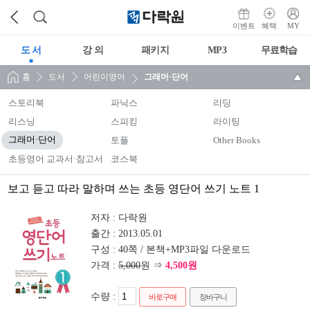
이벤트
혜택
MY
도 서
강 의
패키지
MP3
무료학습
홈
도서
어린이영어
그래머·단어
스토리북
파닉스
리딩
리스닝
스피킹
라이팅
그래머·단어
토플
Other Books
초등영어 교과서·참고서
코스북
보고 듣고 따라 말하며 쓰는 초등 영단어 쓰기 노트 1
저자 :
다락원
출간 :
2013.05.01
구성 :
40쪽 / 본책+MP3파일 다운로드
가격 :
5,000
원 ⇒
4,500원
수량 :
바로구매
장바구니