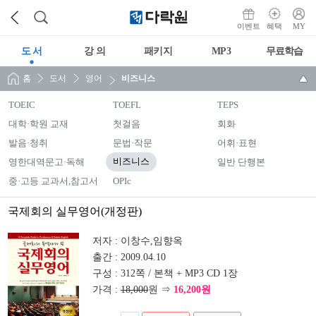
이벤트
혜택
MY
도 서
강 의
패키지
MP3
무료학습
홈
도서
영어
비즈니스
TOEIC
TOEFL
TEPS
대학·학원 교재
첫걸음
회화
발음·청취
문법·작문
어휘·표현
영한대역문고·독해
비즈니스
일반 단행본
중·고등 교과서,참고서
OPIc
국제회의 실무영어(개정판)
저자 :
이창수,임향옥
출간 :
2009.04.10
구성 :
312쪽 / 본책 + MP3 CD 1장
가격 :
18,000
원 ⇒
16,200원