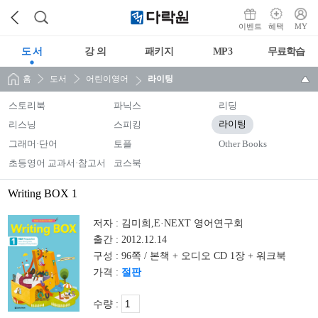
이벤트
혜택
MY
도 서
강 의
패키지
MP3
무료학습
홈
도서
어린이영어
라이팅
스토리북
파닉스
리딩
리스닝
스피킹
라이팅
그래머·단어
토플
Other Books
초등영어 교과서·참고서
코스북
Writing BOX 1
저자 :
김미희,E·NEXT 영어연구회
출간 :
2012.12.14
구성 :
96쪽 / 본책 + 오디오 CD 1장 + 워크북
가격 :
절판
수량 :