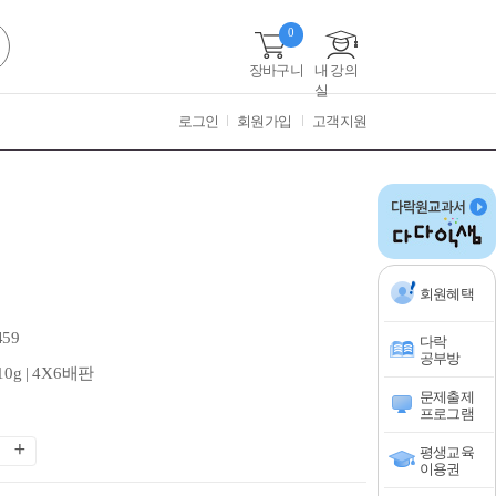
0
장바구니
내 강의
실
로그인
회원가입
고객지원
회원혜택
459
다락
공부방
10g | 4X6배판
문제출제
프로그램
평생교육
이용권