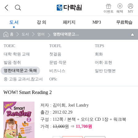
이벤트
혜택
MY
도 서
강 의
패키지
MP3
무료학습
홈
도서
영어
영한대역문고·독해
TOEIC
TOEFL
TEPS
대학·학원 교재
첫걸음
회화
발음·청취
문법·작문
어휘·표현
영한대역문고·독해
비즈니스
일반 단행본
중·고등 교과서,참고서
OPIc
WOW! Smart Reading 2
저자 :
김미희, Joel Landry
출간 :
2012.02.29
구성 :
112쪽 / 본책 + 오디오 CD 1장 + 워크북
가격 :
13,000
원 ⇒
11,700원