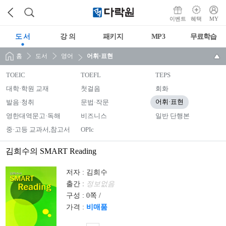
이벤트
혜택
MY
도 서
강 의
패키지
MP3
무료학습
홈
도서
영어
어휘·표현
TOEIC
TOEFL
TEPS
대학·학원 교재
첫걸음
회화
발음·청취
문법·작문
어휘·표현
영한대역문고·독해
비즈니스
일반 단행본
중·고등 교과서,참고서
OPIc
김희수의 SMART Reading
저자 :
김희수
출간 :
정보없음
구성 :
0쪽 /
가격 :
비매품