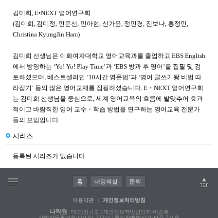
김미희, E•NEXT 영어연구회
(김미희, 김미정, 민문선, 민아현, 신가윤, 정민경, 진보나, 홍정민,
Christina KyungJin Ham)
김미희 선생님은 이화여자대학교 영어교육과를 졸업하고 EBS English
에서 방영하는 ‘Yo! Yo! Play Time’과 ‘EBS 방과 후 영어’를 집필 및 검
토하셨으며, 베스트셀러인 ‘10시간 영문법’과 ‘영어 글쓰기왕 비법 따
라잡기’ 등의 많은 영어교재를 집필하셨습니다. E・NEXT 영어연구회
는 김미희 선생님을 중심으로, 세계 영어교육의 흐름에 발맞추어 효과
적이고 바람직한 영어 교수・학습 방법을 연구하는 영어교육 전문가
들의 모임입니다.
시리즈
등록된 시리즈가 없습니다.
홈
내강의실
문의
이용약관
|
개인정보처리방침
다락원
대표:정규도 | 개인정보책임담당자:이승호
사업자등록번호:110-81-32211 | 통신판매업신고:파주 741호