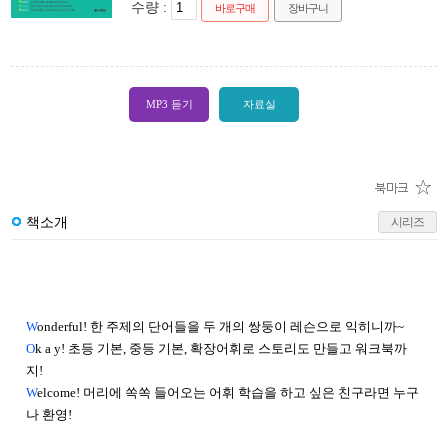
수량 :
바로구매
장바구니
MP3 듣기
자료실
책소개
시리즈
W
onderful! 한 주제의 단어들을 두 개의 쌍둥이 레슨으로 익히니까~
O
k a y! 초등 기본, 중등 기본, 확장어휘로 스토리도 만들고 워크북까
지!
W
elcome! 머리에 쏙쏙 들어오는 어휘 학습을 하고 싶은 친구라면 누구
나 환영!