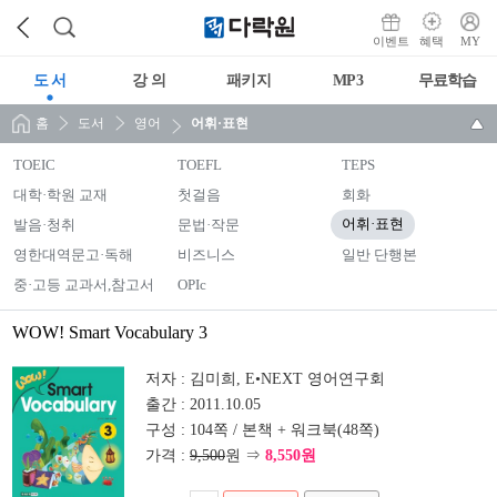
이벤트
혜택
MY
도 서
강 의
패키지
MP3
무료학습
홈
도서
영어
어휘·표현
TOEIC
TOEFL
TEPS
대학·학원 교재
첫걸음
회화
발음·청취
문법·작문
어휘·표현
영한대역문고·독해
비즈니스
일반 단행본
중·고등 교과서,참고서
OPIc
WOW! Smart Vocabulary 3
저자 :
김미희, E•NEXT 영어연구회
출간 :
2011.10.05
구성 :
104쪽 / 본책 + 워크북(48쪽)
가격 :
9,500
원 ⇒
8,550원