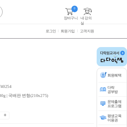
0
장바구니
내 강의
실
로그인
회원가입
고객지원
회원혜택
740254
다락
공부방
430g | 국배판 변형(210x275)
문제출제
프로그램
평생교육
이용권