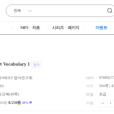
MP3ㆍ자료
시리즈ㆍ패키지
이벤트
 Vocabulary 1
절판
9788927
E•NEXT 영어연구회
ISBN
104쪽 | 
.05
서지
워크북(48쪽)
초급
레벨
500원
8,550원
10%
수량