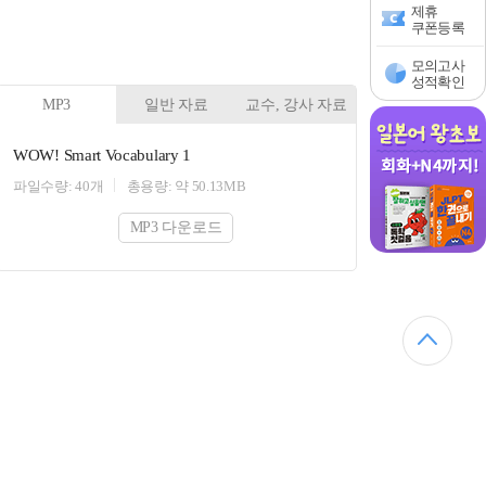
제휴
쿠폰등록
모의고사
성적확인
MP3
일반 자료
교수, 강사 자료
WOW! Smart Vocabulary 1
파일수량: 40개
총용량: 약 50.13MB
MP3 다운로드