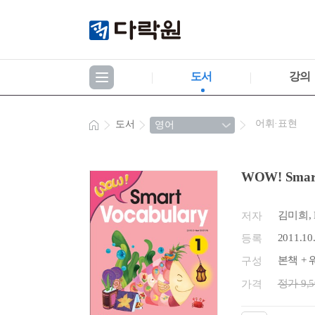
도서
강의
어휘·표현
도서
WOW! Smart
김미희, 
저자
2011.10
등록
본책 + 
구성
정가 9,
가격