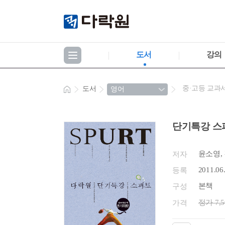
도서
강의
중·고등 교과
도서
단기특강 스
윤소영,
저자
2011.06
등록
본책
구성
정가 7,
가격