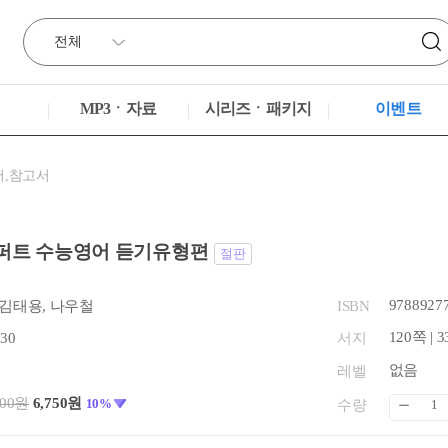
MP3ㆍ자료
시리즈ㆍ패키지
이벤트
서,참고서
퍼트 수능영어 듣기유형편
절판
9788927
 김태용, 나우철
ISBN
120쪽 | 
.30
서지
없음
레벨
500원
6,750원
10%
수량