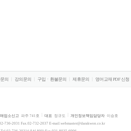
판문의
강의문의
구입ㆍ환불문의
제휴문의
영어교재 PDF 신청
매업소신고
파주 741호
대표
정규도
개인정보책임담당자
이승호
-2031 Fax.02-732-2037 E-mail.webmaster@darakwon.co.kr
2-736-2031(내선 800) Fax.031-8035-6906