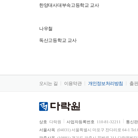
한양대사대부속고등학교 교사
나우철
독산고등학교 교사
오시는 길
이용약관
개인정보처리방침
출
상호
다락원
사업자등록번호
110-81-32211
통신판
서울사옥
(04031) 서울특별시 마포구 잔다리로 64-1 Tel.02-736
파주사옥
(10881) 경기도 파주시 문발로 211 다락원빌딩 Tel.0