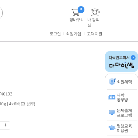
0
장바구니
내 강의
실
로그인
회원가입
고객지원
회원혜택
740193
다락
공부방
330g | 4x6배판 변형
문제출제
프로그램
평생교육
이용권