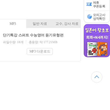
제휴
쿠폰등록
모의고사
성적확인
MP3
일반 자료
교수, 강사 자료
단기특강 스퍼트 수능영어 듣기유형편
파일수량: 18개
총용량: 약 177.21MB
MP3 다운로드