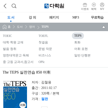
이벤트
혜택
MY
도 서
강 의
패키지
MP3
무료학습
홈
도서
영어
TEPS
TOEIC
TOEFL
TEPS
대학·학원 교재
첫걸음
회화
발음·청취
문법·작문
어휘·표현
영한대역문고·독해
비즈니스
일반 단행본
중·고등 교과서,참고서
OPIc
The TEPS 실전연습 850 어휘
저자 :
김철용
출간 :
2011.02.17
구성 :
320쪽 / 본책
가격 :
절판