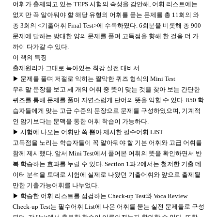
어휘가 출제되고 있는 TEPS 시험의 속성을 감안해, 어휘 리스트에는
없지만 꼭 알아둬야 할 해당 유형의 어휘를 묻는 문제를 총 11회의
와
총 3회의 <기출어휘 Final Test>에 수록하였다.
6회분을 비롯해 총 900
문제에 달하는 방대한 양의 문제를 풀며 고득점을 향해 한 걸음 더 가
까이 다가갈 수 있다.
이 책의 특징
출제원리가 그대로 녹아있는 최강 실전 대비서
▶ 문제를 풀며 저절로 익히는 짤막한 퀴즈 형식의 Mini Test
우리말 문장을 보고 세 개의 어휘 중 뜻이 맞는 것을 찾아 보는 간단한
퀴즈를 통해 문제를 풀며 자연스럽게 단어의 뜻을 익힐 수 있다. 850 학
습자들에게 맞는 고급 수준의 문장으로 문제를 구성하였으며, 기계적
인 암기보다는 문맥을 통한 어휘 학습이 가능하다.
▶ 시험에 나오는 어휘만 쏙 뽑아 제시한 필수어휘 LIST
고득점을 노리는 학습자들이 꼭 알아둬야 할 기본 어휘와 고급 어휘를
함께 제시했다. 앞서 Mini Test에서 풀어본 어휘의 뜻을 확인하면서 반
복 학습하는 효과를 누릴 수 있다. Section 1과 2에서는 철저한 기출 데
이터 분석을 토대로 시험에 실제로 나왔던 기출어휘와 앞으로 출제될
만한 기출가능어휘를 나누었다.
▶ 학습한 어휘 리스트를 점검하는 Check-up Test와 Voca Review
Check-up Test는 필수어휘 List에 나온 어휘를 묻는 실전 문제들로 구성