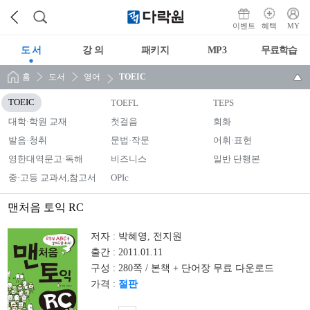
이벤트
혜택
MY
도 서
강 의
패키지
MP3
무료학습
홈
도서
영어
TOEIC
TOEIC
TOEFL
TEPS
대학·학원 교재
첫걸음
회화
발음·청취
문법·작문
어휘·표현
영한대역문고·독해
비즈니스
일반 단행본
중·고등 교과서,참고서
OPIc
맨처음 토익 RC
저자 :
박혜영, 전지원
출간 :
2011.01.11
구성 :
280쪽 / 본책 + 단어장 무료 다운로드
가격 :
절판