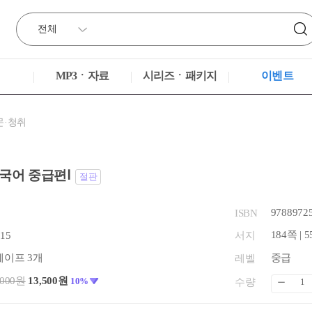
MP3ㆍ자료
시리즈ㆍ패키지
이벤트
문·청취
국어 중급편Ⅰ
절판
9788972
ISBN
184쪽 | 5
.15
서지
테이프 3개
중급
레벨
,000원
13,500원
10%
수량