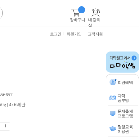
0
장바구니
내 강의
실
로그인
회원가입
고객지원
회원혜택
556657
다락
공부방
50g | 4x6배판
문제출제
프로그램
평생교육
이용권