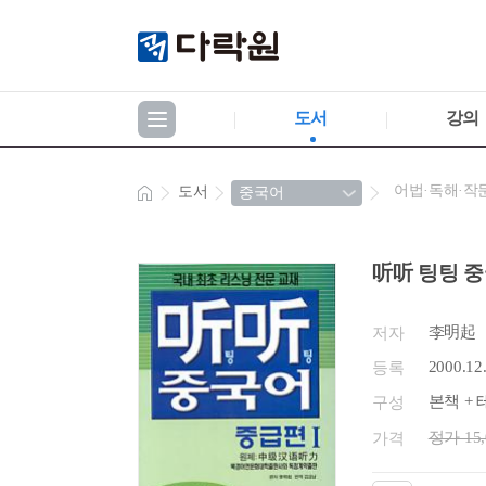
도서
강의
어법·독해·작
도서
听听 팅팅 중
李明起
저자
2000.12
등록
본책 + 
구성
정가 15
가격