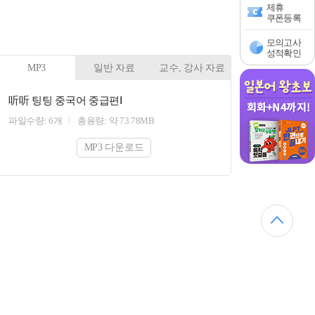
제휴
쿠폰등록
모의고사
성적확인
MP3
일반 자료
교수, 강사 자료
听听 팅팅 중국어 중급편Ⅰ
파일수량: 6개
총용량: 약 73.78MB
MP3 다운로드