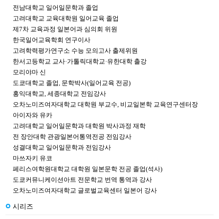
전남대학교 일어일문학과 졸업
고려대학교 교육대학원 일어교육 졸업
제7차 교육과정 일본어과 심의회 위원
한국일어교육학회 연구이사
고려학력평가연구소 수능 모의고사 출제위원
한서고등학교 교사·가톨릭대학교·유한대학 출강
모리야마 신
도쿄대학교 졸업, 문학박사(일어교육 전공)
홍익대학교, 세종대학교 전임강사
오차노미즈여자대학교 대학원 부교수, 비교일본학 교육연구센터장
아이자와 유카
고려대학교 일어일문학과 대학원 박사과정 재학
전 장안대학 관광일본어통역전공 전임강사
성결대학교 일어일문학과 전임강사
마쓰자키 유코
페리스여학원대학교 대학원 일본문학 전공 졸업(석사)
도쿄커뮤니케이션아트 전문학교 번역 통역과 강사
오차노미즈여자대학교 글로벌교육센터 일본어 강사
시리즈