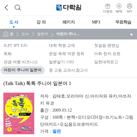
이벤트
혜택
MY
도 서
강 의
패키지
MP3
무료학습
홈
도서
일본어
어린이·주니어 일본어
JLPT·JPT·EJU
대학·학원 교재
첫걸음·펜맨십
회화
문법·독해·작문·청취
어휘·한자·표현
관광·여행·비즈니스
일본알기·기타
일한대역문고
어린이·주니어 일본어
중·고등 교과서,참고서
(Talk Talk) 톡톡 주니어 일본어 1
저자 :
김태호,모리야마 신,아이자와 유카,마쓰자
키 유코
출간 :
2009.03.12
구성 :
168쪽 / 본책+오디오CD1장+쓰기노트+그림
단어카드+오십음도브로마이드
가격 :
절판