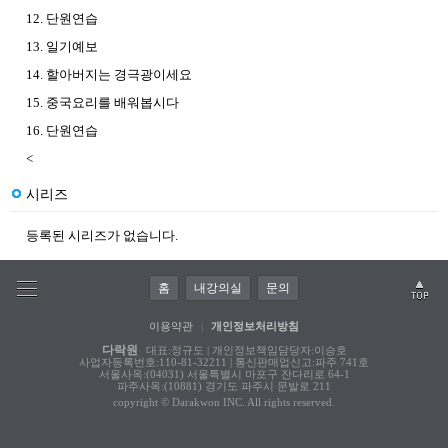
12. 단원연습
13. 일기예보
14. 할아버지는 경극광이세요
15. 중국요리를 배워봅시다
16. 단원연습
<
시리즈
등록된 시리즈가 없습니다.
홈
내강의실
문의
이용약관
|
개인정보처리방침
다락원
대표:정규도 | 개인정보책임담당자:이승호
사업자등록번호:110-81-32211 | 통신판매업신고:파주 741호
서울사옥:(04031) 서울특별시 마포구 잔다리로 64-1
파주사옥:(10881) 경기도 파주시 문발로 211
copyright © Darakwon INC. All rights reserved.