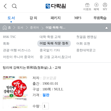
이벤트
혜택
MY
도 서
강 의
패키지
MP3
무료학습
홈
도서
중국어
어법·독해·작문·청취
HSK·TSC
대학·학원 교재
첫걸음·펜맨십
회화
어법·독해·작문·청취
어휘·표현
관광·여행·비즈니스
중국알기·기타
중한대역문고
어린이·주니어 중국어
중·고등 교과서,참고서
팅리에 강해지는 听和说(청화설) 上 - 교재
저자 :
정보없음
출간 :
1900.01.01
구성 :
180쪽 / NULL
가격 :
절판
수량 :