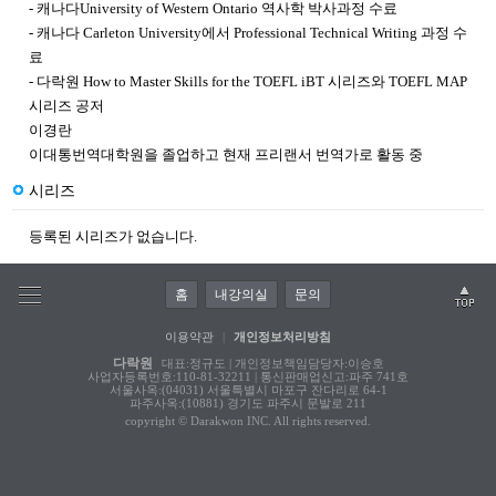
-
캐나다
University of Western Ontario
역사학 박사과정 수료
-
캐나다
Carleton University
에서
Professional Technical Writing
과정 수
료
-
다락원
How to Master Skills for the TOEFL iBT
시리즈와
TOEFL MAP
시리즈 공저
이경란
이대통번역대학원을 졸업하고 현재 프리랜서 번역가로 활동 중
시리즈
등록된 시리즈가 없습니다.
홈
내강의실
문의
이용약관
|
개인정보처리방침
다락원
대표:정규도 | 개인정보책임담당자:이승호
사업자등록번호:110-81-32211 | 통신판매업신고:파주 741호
서울사옥:(04031) 서울특별시 마포구 잔다리로 64-1
파주사옥:(10881) 경기도 파주시 문발로 211
copyright © Darakwon INC. All rights reserved.