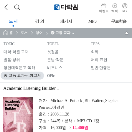
이벤트
혜택
MY
도 서
강 의
패키지
MP3
무료학습
홈
도서
영어
중·고등 교과서,참고서
TOEIC
TOEFL
TEPS
대학·학원 교재
첫걸음
회화
발음·청취
문법·작문
어휘·표현
영한대역문고·독해
비즈니스
일반 단행본
중·고등 교과서,참고서
OPIc
Academic Listening Builder 1
저자 :
Michael A. Putlack.,Bin Walters,Stephen
Poirier.,이경란
출간 :
2008.11.28
구성 :
244쪽 / 본책 + MP3 CD 1장
가격 :
16,000
원 ⇒
14,400원