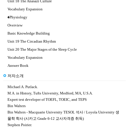
Unit 18 The Anasazi Culture
Vocabulary Expansion
♠Physiology
Overview
Basic Knowledge Building
Unit 19 The Circadian Rhythm
Unit 20 The Major Stages of the Sleep Cycle
Vocabulary Expansion
Answer Book
저자소개
Michael A. Putlack.
M.A. in History, Tufts University, Medford, MA, U.S.A.
Expert test developer of TOEFL, TOEIC, and TEPS
Bin Walters
Bin Walters - Macquarie University TESOL 석사 / Loyola University 생
물학 학사 (시카고 Grade 6-12 교사자격증 취득)
Stephen Poirier.