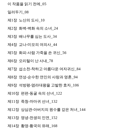
이 작품을 읽기 전에_05
일러두기_08
제1장 노산의 도사_10
제2장 화벽-벽화 속의 소녀_24
제3장 배나무를 심는 도사_34
제4장 교나-미모의 여의사_44
제5장 화피-사람 가죽을 쓴 귀신_56
제6장 오리털이 난 사내_78
제7장 섭소천-착하고 아름다운 여자귀신_84
제8장 연성-순수한 연인의 사랑과 영혼_94
제9장 석방평-염라대왕을 고발한 효자_106
제10장 편편-동굴 속의 선녀_122
제11장 죽청-까마귀 선녀_132
제12장 상삼관-아버지의 원수를 갚은 처녀_144
제13장 영녕-전생의 인연_152
제14장 황영-황국의 유래_168