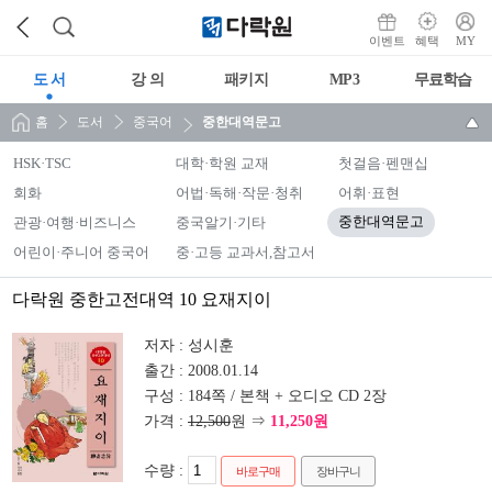
이벤트
혜택
MY
도 서
강 의
패키지
MP3
무료학습
홈
도서
중국어
중한대역문고
HSK·TSC
대학·학원 교재
첫걸음·펜맨십
회화
어법·독해·작문·청취
어휘·표현
관광·여행·비즈니스
중국알기·기타
중한대역문고
어린이·주니어 중국어
중·고등 교과서,참고서
다락원 중한고전대역 10 요재지이
저자 :
성시훈
출간 :
2008.01.14
구성 :
184쪽 / 본책 + 오디오 CD 2장
가격 :
12,500
원 ⇒
11,250원
수량 :
바로구매
장바구니