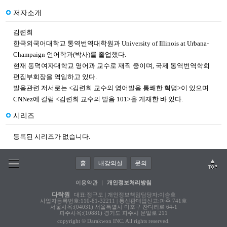
저자소개
김련희
한국외국어대학교 통역번역대학원과 University of Illinois at Urbana-
Champaign 언어학과(박사)를 졸업했다.
현재 동덕여자대학교 영어과 교수로 재직 중이며, 국제 통역번역학회
편집부회장을 역임하고 있다.
발음관련 저서로는 <김련희 교수의 영어발음 통쾌한 혁명>이 있으며
CNNez에 칼럼 <김련희 교수의 발음 101>을 게재한 바 있다.
시리즈
등록된 시리즈가 없습니다.
홈
내강의실
문의
이용약관
|
개인정보처리방침
다락원
대표:정규도 | 개인정보책임담당자:이승호
사업자등록번호:110-81-32211 | 통신판매업신고:파주 741호
서울사옥:(04031) 서울특별시 마포구 잔다리로 64-1
파주사옥:(10881) 경기도 파주시 문발로 211
copyright © Darakwon INC. All rights reserved.