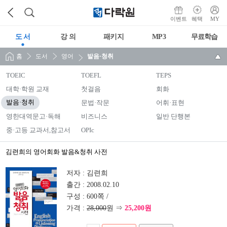
이벤트
혜택
MY
도 서
강 의
패키지
MP3
무료학습
홈
도서
영어
발음·청취
TOEIC
TOEFL
TEPS
대학·학원 교재
첫걸음
회화
발음·청취
문법·작문
어휘·표현
영한대역문고·독해
비즈니스
일반 단행본
중·고등 교과서,참고서
OPIc
김련희의 영어회화 발음&청취 사전
저자 :
김련희
출간 :
2008.02.10
구성 :
600쪽 /
가격 :
28,000
원 ⇒
25,200원